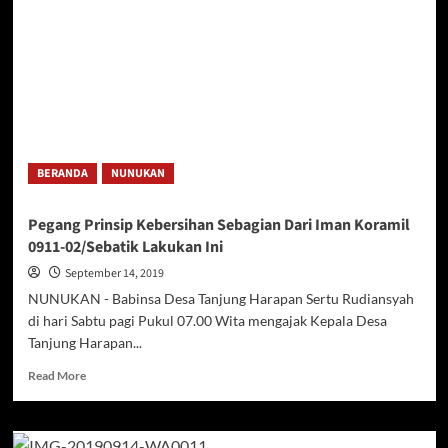
Nasional
Hiasi
Materi
Wasbang
Dandim
0911/Nunukan
BERANDA
NUNUKAN
Pegang Prinsip Kebersihan Sebagian Dari Iman Koramil
0911-02/Sebatik Lakukan Ini
September 14, 2019
NUNUKAN - Babinsa Desa Tanjung Harapan Sertu Rudiansyah
di hari Sabtu pagi Pukul 07.00 Wita mengajak Kepala Desa
Tanjung Harapan...
Read
Read More
more
about
Pegang