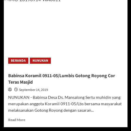
Prinsip
Kebersihan
Sebagian
Dari
Iman
Koramil
0911-
02/Sebatik
Lakukan
Ini
BERANDA
NUNUKAN
Babinsa Koramil 0911-05/Lumbis Gotong Royong Cor
Teras Masjid
September 14, 2019
NUNUKAN - Babinsa Desa Ds. Mansalong Sertu muhidin yang
merupakan anggota Koramil 0911-05/Lbs bersama masyarakat
melaksanakan Gotong Royong dengan sasaran...
Read
Read More
more
about