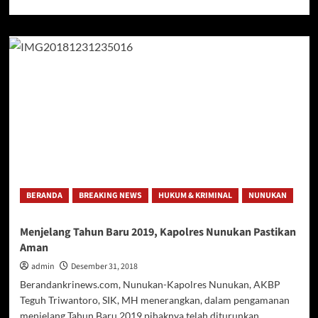
more
about
Polres
Nunukan
Deklarasi
Damai
Pasca
Pemilu
2019
BERANDA
BREAKING NEWS
HUKUM & KRIMINAL
NUNUKAN
Menjelang Tahun Baru 2019, Kapolres Nunukan Pastikan
Aman
admin
Desember 31, 2018
Berandankrinews.com, Nunukan-Kapolres Nunukan, AKBP
Teguh Triwantoro, SIK, MH menerangkan, dalam pengamanan
menjelang Tahun Baru 2019 pihaknya telah diturunkan