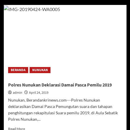
Babinsa
Koramil
0911-
05/Lumbis
Gotong
Royong
Cor
Teras
Masjid
BERANDA
NUNUKAN
Polres Nunukan Deklarasi Damai Pasca Pemilu 2019
admin
April 24, 2019
Nunukan, Berandankrinews.com---Polres Nunukan
deklarasikan Damai Pasca Pemungutan suara dan tahapan
penghitungan rekapitulasi Suara pemilu 2019, di Aula Sebatik
Polres Nunukan,...
Read
Read More