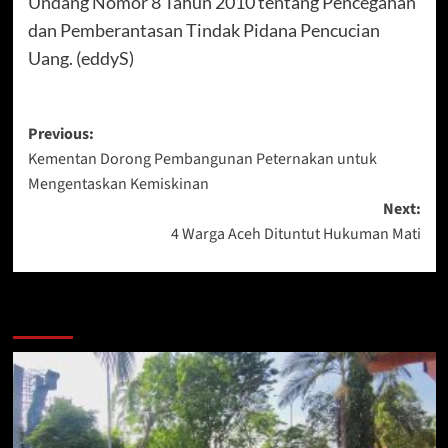
Undang Nomor 8 Tahun 2010 tentang Pencegahan
dan Pemberantasan Tindak Pidana Pencucian
Uang. (eddyS)
Post
Previous:
Kementan Dorong Pembangunan Peternakan untuk
navigation
Mengentaskan Kemiskinan
Next:
4 Warga Aceh Dituntut Hukuman Mati
Berita Lainnya