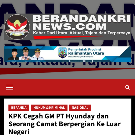
Skip
to
content
Primary
Menu
BERANDA
HUKUM & KRIMINAL
NASIONAL
KPK Cegah GM PT Hyunday dan
Seorang Camat Berpergian Ke Luar
Negeri