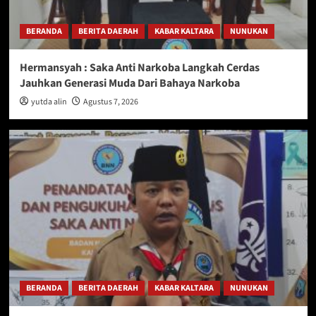
BERANDA
BERITA DAERAH
KABAR KALTARA
NUNUKAN
Hermansyah : Saka Anti Narkoba Langkah Cerdas
Jauhkan Generasi Muda Dari Bahaya Narkoba
yutda alin
Agustus 7, 2026
BERANDA
BERITA DAERAH
KABAR KALTARA
NUNUKAN