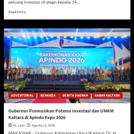
peluang investasi strategis kepada 14...
Read
Read More
more
about
Gubernur
Tawarkan
Peluang
Investasi
Strategis
kepada
14
Duta
Besar
ADVERTORIAL
BERANDA
BERITA DAERAH
KABAR KALTARA
Gubernur Promosikan Potensi Investasi dan UMKM
Kaltara di Apindo Expo 2026
AL Layli
Agustus 5, 2026
MAKASSAR – Gubernur Kalimantan Utara (Kaltara), Dr. H.