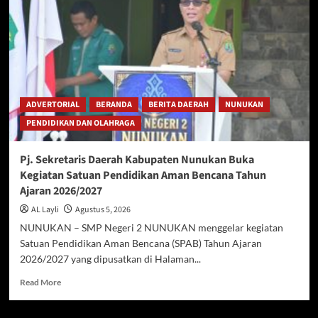
Press
Release
Hasil
Penindakan
Ekspor
Rotan
Ilegal
di
ADVERTORIAL
BERANDA
BERITA DAERAH
NUNUKAN
Wilayah
PENDIDIKAN DAN OLAHRAGA
Kabupaten
Nunukan
Pj. Sekretaris Daerah Kabupaten Nunukan Buka
Kegiatan Satuan Pendidikan Aman Bencana Tahun
Ajaran 2026/2027
AL Layli
Agustus 5, 2026
NUNUKAN – SMP Negeri 2 NUNUKAN menggelar kegiatan
Satuan Pendidikan Aman Bencana (SPAB) Tahun Ajaran
2026/2027 yang dipusatkan di Halaman...
Read
Read More
more
about