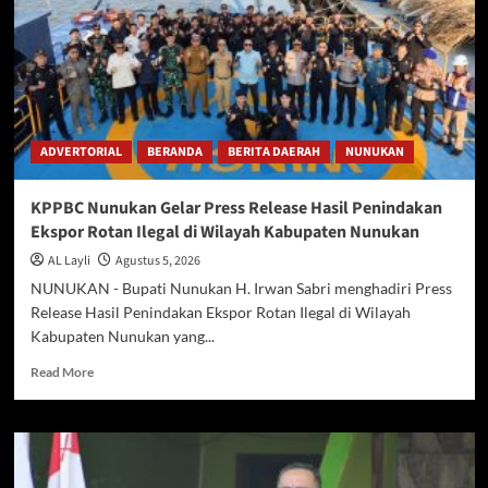
ADVERTORIAL
BERANDA
BERITA DAERAH
NUNUKAN
KPPBC Nunukan Gelar Press Release Hasil Penindakan
Ekspor Rotan Ilegal di Wilayah Kabupaten Nunukan
AL Layli
Agustus 5, 2026
NUNUKAN - Bupati Nunukan H. Irwan Sabri menghadiri Press
Release Hasil Penindakan Ekspor Rotan Ilegal di Wilayah
Kabupaten Nunukan yang...
Read
Read More
more
about
KPPBC
Nunukan
Gelar