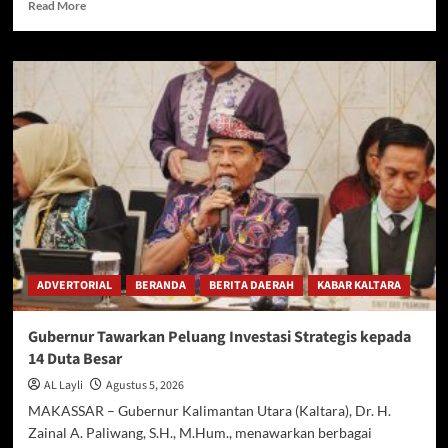
Read
Read More
more
about
Tongkat
Komando
Polres
Nunukan
Berganti,
Bupati
H.
Irwan
Sabri
Optimistis
Sinergi
Pemda
ADVERTORIAL
BERANDA
BERITA DAERAH
KABAR KALTARA
dan
Polri
Perkuat
Gubernur Tawarkan Peluang Investasi Strategis kepada
Stabilitas
14 Duta Besar
Perbatasan
AL Layli
Agustus 5, 2026
MAKASSAR – Gubernur Kalimantan Utara (Kaltara), Dr. H.
Zainal A. Paliwang, S.H., M.Hum., menawarkan berbagai