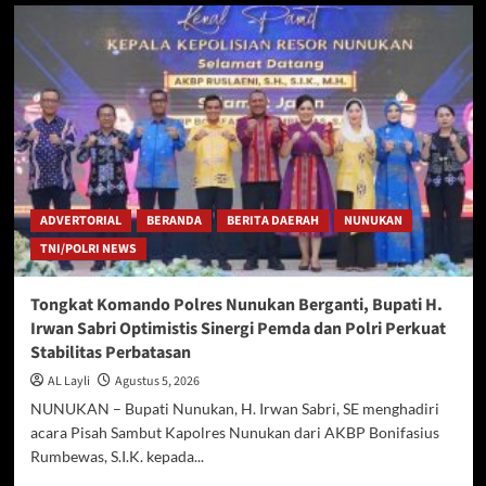
Pj.
Sekretaris
Daerah
Kabupaten
Nunukan
Buka
Kegiatan
Satuan
Pendidikan
Aman
Bencana
ADVERTORIAL
BERANDA
BERITA DAERAH
NUNUKAN
Tahun
TNI/POLRI NEWS
Ajaran
2026/2027
Tongkat Komando Polres Nunukan Berganti, Bupati H.
Irwan Sabri Optimistis Sinergi Pemda dan Polri Perkuat
Stabilitas Perbatasan
AL Layli
Agustus 5, 2026
NUNUKAN – Bupati Nunukan, H. Irwan Sabri, SE menghadiri
acara Pisah Sambut Kapolres Nunukan dari AKBP Bonifasius
Rumbewas, S.I.K. kepada...