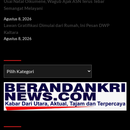
Usai Natal Oikumene, Wagub Ajak ASN Terus Tebar
Semangat Melayani
Agustus 8, 2026
Lawan Gratifikasi Dimulai dari Rumah, Ini Pesan DWP
Kaltara
Agustus 8, 2026
Berita TNI/POLRI
Berita
TNI/POLRI
Klik Radio Online