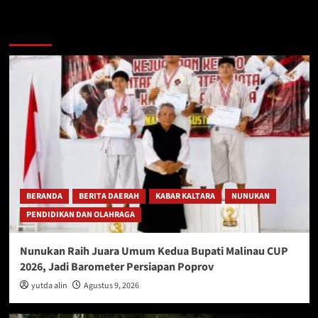
Berita Lainnya
BERANDA
BERITA DAERAH
KABAR KALTARA
NUNUKAN
PENDIDIKAN DAN OLAHRAGA
Nunukan Raih Juara Umum Kedua Bupati Malinau CUP
2026, Jadi Barometer Persiapan Poprov
yutda alin
Agustus 9, 2026