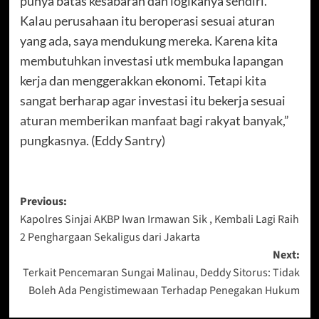
punya batas kesabaran dan logikanya sendiri.
Kalau perusahaan itu beroperasi sesuai aturan
yang ada, saya mendukung mereka. Karena kita
membutuhkan investasi utk membuka lapangan
kerja dan menggerakkan ekonomi. Tetapi kita
sangat berharap agar investasi itu bekerja sesuai
aturan memberikan manfaat bagi rakyat banyak,”
pungkasnya. (Eddy Santry)
Post
Previous:
Kapolres Sinjai AKBP Iwan Irmawan Sik , Kembali Lagi Raih
navigation
2 Penghargaan Sekaligus dari Jakarta
Next:
Terkait Pencemaran Sungai Malinau, Deddy Sitorus: Tidak
Boleh Ada Pengistimewaan Terhadap Penegakan Hukum