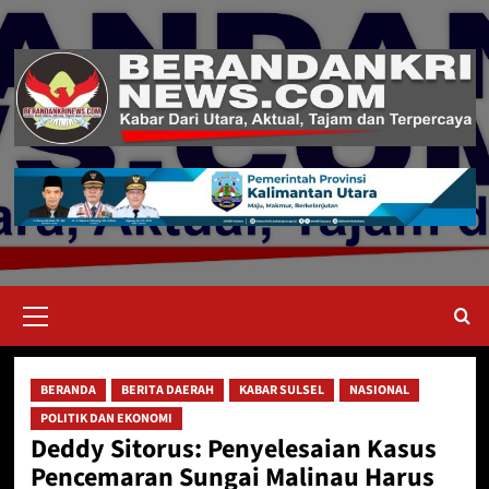
Skip
to
content
Primary
Menu
BERANDA
BERITA DAERAH
KABAR SULSEL
NASIONAL
POLITIK DAN EKONOMI
Deddy Sitorus: Penyelesaian Kasus
Pencemaran Sungai Malinau Harus