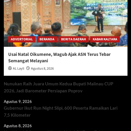
ADVERTORIAL
BERANDA
BERITA DAERAH
KABAR KALTARA
Usai Natal Oikumene, Wagub Ajak ASN Terus Tebar
Semangat Melayani
AL Layli
Agustus 8, 2026
Nunukan Raih Juara Umum Kedua Bupati Malinau CUP
2026, Jadi Barometer Persiapan Poprov
Agustus 9, 2026
Gubernur Ikut Run Night Slipi, 600 Peserta Ramaikan Lari
7,5 Kilometer
Agustus 8, 2026