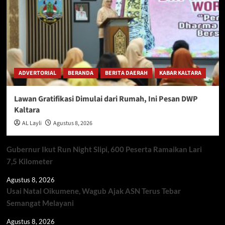
ADVERTORIAL
BERANDA
BERITA DAERAH
KABAR KALTARA
Lawan Gratifikasi Dimulai dari Rumah, Ini Pesan DWP
Kaltara
AL Layli
Agustus 8, 2026
Gubernur Ikut Run Night Slipi, 600 Peserta Ramaikan Lari
7,5 Kilometer
Agustus 8, 2026
Usai Natal Oikumene, Wagub Ajak ASN Terus Tebar
Semangat Melayani
Agustus 8, 2026