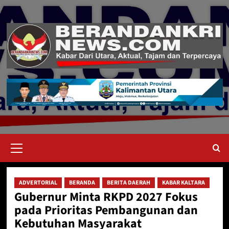
Skip
to
content
Primary
Menu
ADVERTORIAL
BERANDA
BERITA DAERAH
KABAR KALTARA
Gubernur Minta RKPD 2027 Fokus
pada Prioritas Pembangunan dan
Kebutuhan Masyarakat