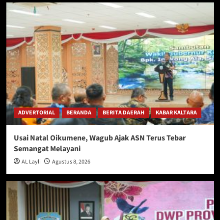
ADVERTORIAL
BERANDA
BERITA DAERAH
KABAR KALTARA
Usai Natal Oikumene, Wagub Ajak ASN Terus Tebar
Semangat Melayani
AL Layli
Agustus 8, 2026