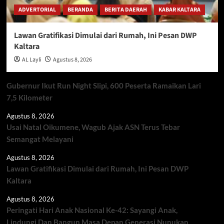
ADVERTORIAL
BERANDA
BERITA DAERAH
KABAR KALTARA
Lawan Gratifikasi Dimulai dari Rumah, Ini Pesan DWP
Kaltara
AL Layli
Agustus 8, 2026
Gubernur Ikut Run Night Slipi, 600 Peserta Ramaikan Lari
7,5 Kilometer
Agustus 8, 2026
Usai Natal Oikumene, Wagub Ajak ASN Terus Tebar
Semangat Melayani
Agustus 8, 2026
Lawan Gratifikasi Dimulai dari Rumah, Ini Pesan DWP
Kaltara
Agustus 8, 2026
Peringati Hari Anak Nasional Ke-42: Sayangi Anak,
Lindungi Dan Bangun Masa Depan Generasi Nunukan