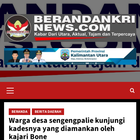
Skip
to
content
Primary
Menu
BERANDA
BERITA DAERAH
Warga desa sengengpalie kunjungi
kadesnya yang diamankan oleh
kajari Bone