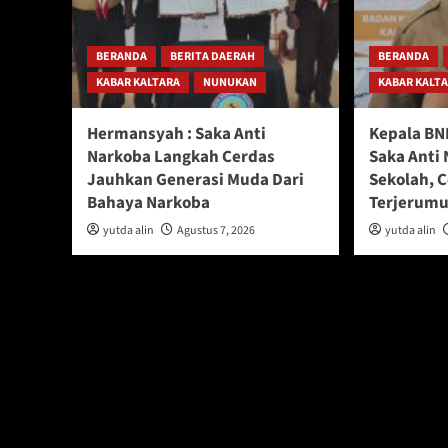
BERANDA
BERITA DAERAH
BERANDA
KABAR KALTARA
NUNUKAN
KABAR KALT
Hermansyah : Saka Anti
Kepala BN
Narkoba Langkah Cerdas
Saka Anti 
Jauhkan Generasi Muda Dari
Sekolah, 
Bahaya Narkoba
Terjerumu
yutda alin
Agustus 7, 2026
yutda alin