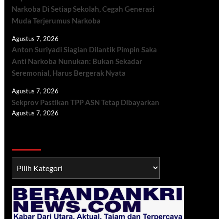
Narkoba Di Setiap Sekolah, Cegah Generasi
Muda Terjerumus Narkoba
Agustus 7, 2026
Anton Suriyadi Siagian Dilantik Pimpin Saka
Anti Narkoba Nunukan: Bukan Sekadar
Seremonial, Harus Bergerak Nyata
Agustus 7, 2026
Sekprov Pastikan TPP ASN Tetap Dibayarkan
Agustus 7, 2026
Berita TNI/POLRI
Berita
TNI/POLRI