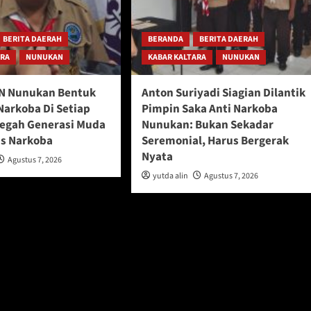
BERITA DAERAH
BERANDA
BERITA DAERAH
ARA
NUNUKAN
KABAR KALTARA
NUNUKAN
N Nunukan Bentuk
Anton Suriyadi Siagian Dilantik
Narkoba Di Setiap
Pimpin Saka Anti Narkoba
Cegah Generasi Muda
Nunukan: Bukan Sekadar
s Narkoba
Seremonial, Harus Bergerak
Nyata
Agustus 7, 2026
yutda alin
Agustus 7, 2026