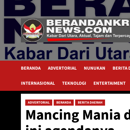
Skip
to
content
BERANDA
ADVERTORIAL
NUNUKAN
BERITA
INTERNASIONAL
TEKNOLOGI
ENTERTAIMENT
ADVERTORIAL
BERANDA
BERITA DAERAH
Mancing Mania d