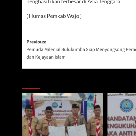
penghasil ikan terbesar di Asia Tenggara.
( Humas Pemkab Wajo )
Post
Previous:
Pemuda Milenial Bulukumba Siap Menyongsong Per
navigation
dan Kejayaan Islam
Berita Lainnya