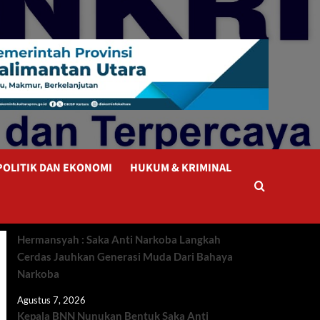
POLITIK DAN EKONOMI
HUKUM & KRIMINAL
Hermansyah : Saka Anti Narkoba Langkah
Cerdas Jauhkan Generasi Muda Dari Bahaya
Narkoba
Agustus 7, 2026
Kepala BNN Nunukan Bentuk Saka Anti