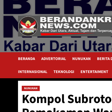
Skip
to
content
BERANDA
ADVERTORIAL
NUNUKAN
BERITA
INTERNASIONAL
TEKNOLOGI
ENTERTAIMENT
NUNUKAN
Kompol Subroto