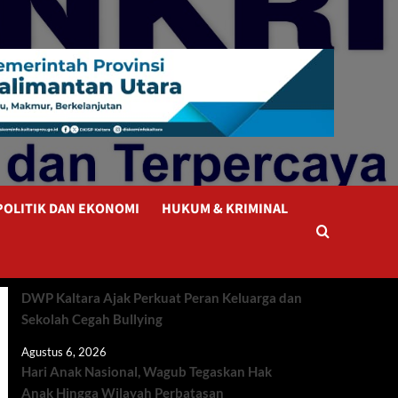
POLITIK DAN EKONOMI
HUKUM & KRIMINAL
DWP Kaltara Ajak Perkuat Peran Keluarga dan
Sekolah Cegah Bullying
Agustus 6, 2026
Hari Anak Nasional, Wagub Tegaskan Hak
Anak Hingga Wilayah Perbatasan