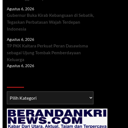
Agustus 6, 2026
Gubernur Buka Kirab Kebangsaan di Sebatik,
Tegaskan Perbatasan Wajah Terdepan
Indonesia
Agustus 6, 2026
TP PKK Kaltara Perkuat Peran Dasawisma
sebagai Ujung Tombak Pemberdayaan
Keluarga
Agustus 6, 2026
Berita TNI/POLRI
Berita
TNI/POLRI