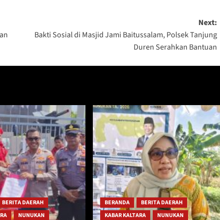
Next:
uan
Bakti Sosial di Masjid Jami Baitussalam, Polsek Tanjung
Duren Serahkan Bantuan
BERITA DAERAH
BERANDA
BERITA DAERAH
ARA
NUNUKAN
KABAR KALTARA
NUNUKAN