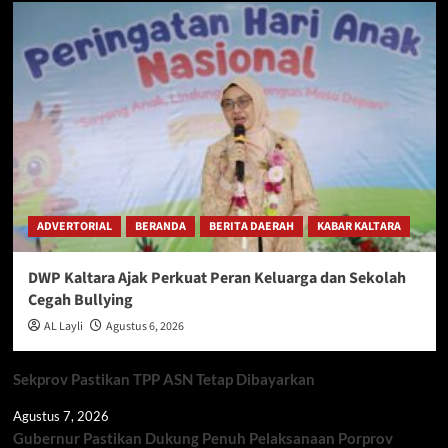
ADVERTORIAL
BERANDA
BERITA DAERAH
KABAR KALTARA
DWP Kaltara Ajak Perkuat Peran Keluarga dan Sekolah
Cegah Bullying
AL Layli
Agustus 6, 2026
Sekprov Pastikan TPP ASN Tetap Dibayarkan
Agustus 7, 2026
Gubernur Pastikan Dukung Penuh Pelaksanaan Porprov