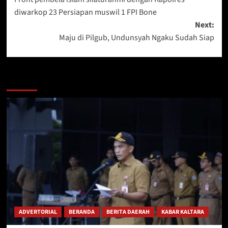
navigation
diwarkop 23 Persiapan muswil 1 FPI Bone
Next:
Maju di Pilgub, Undunsyah Ngaku Sudah Siap
Berita Lainnya
ADVERTORIAL
BERANDA
BERITA DAERAH
KABAR KALTARA