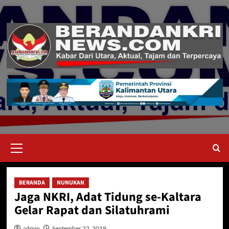
Skip
to
content
Primary
Menu
BERANDA
NUNUKAN
Jaga NKRI, Adat Tidung se-Kaltara
Gelar Rapat dan Silatuhrami
admin
September 22, 2019