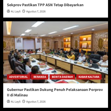
Sekprov Pastikan TPP ASN Tetap Dibayarkan
AL Layli
Agustus 7, 2026
ADVERTORIAL
BERANDA
BERITA DAERAH
KABAR KALTARA
Gubernur Pastikan Dukung Penuh Pelaksanaan Porprov
II di Malinau
AL Layli
Agustus 7, 2026