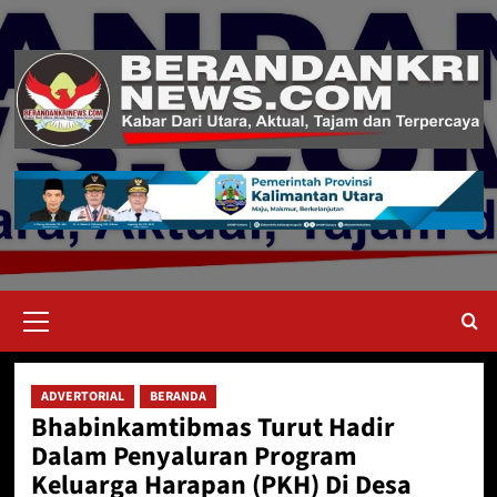
Skip
to
content
Primary
Menu
ADVERTORIAL
BERANDA
Bhabinkamtibmas Turut Hadir
Dalam Penyaluran Program
Keluarga Harapan (PKH) Di Desa