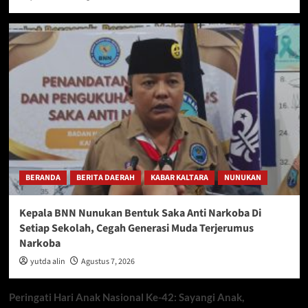
BERANDA
BERITA DAERAH
KABAR KALTARA
NUNUKAN
Kepala BNN Nunukan Bentuk Saka Anti Narkoba Di
Setiap Sekolah, Cegah Generasi Muda Terjerumus
Narkoba
yutda alin
Agustus 7, 2026
Peringati Hari Anak Nasional Ke-42: Sayangi Anak,