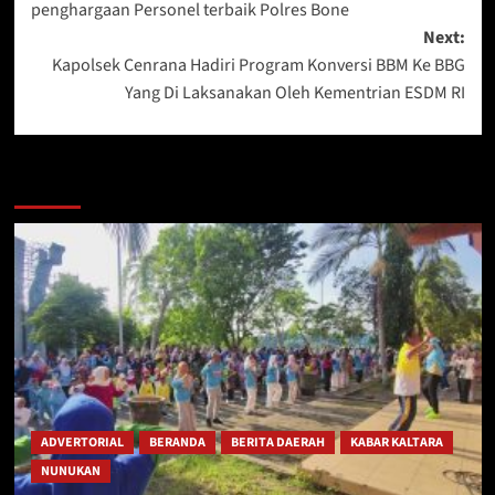
penghargaan Personel terbaik Polres Bone
Next:
Kapolsek Cenrana Hadiri Program Konversi BBM Ke BBG
Yang Di Laksanakan Oleh Kementrian ESDM RI
Berita Lainnya
ADVERTORIAL
BERANDA
BERITA DAERAH
KABAR KALTARA
NUNUKAN