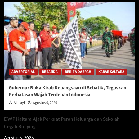
ADVERTORIAL
BERANDA
BERITA DAERAH
KABAR KALTARA
Gubernur Buka Kirab Kebangsaan di Sebatik, Tegaskan
Perbatasan Wajah Terdepan Indonesia
AL Layli
Agustus 6, 2026
DWP Kaltara Ajak Perkuat Peran Keluarga dan Sekolah
Cegah Bullying
Agustus 6, 2026