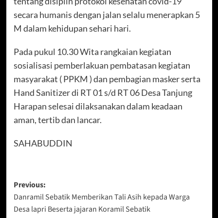
tentang disiplin protokol kesehatan covid-19
secara humanis dengan jalan selalu menerapkan 5
M dalam kehidupan sehari hari.
Pada pukul 10.30 Wita rangkaian kegiatan
sosialisasi pemberlakuan pembatasan kegiatan
masyarakat ( PPKM ) dan pembagian masker serta
Hand Sanitizer di RT 01 s/d RT 06 Desa Tanjung
Harapan selesai dilaksanakan dalam keadaan
aman, tertib dan lancar.
SAHABUDDIN
Post
Previous:
Danramil Sebatik Memberikan Tali Asih kepada Warga
navigation
Desa lapri Beserta jajaran Koramil Sebatik