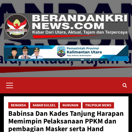
Skip
to
content
Primary
Menu
BERANDA
KABAR SULSEL
NUNUKAN
TNI/POLRI NEWS
Babinsa Dan Kades Tanjung Harapan
Memimpin Pelaksanaan PPKM dan
pembagian Masker serta Hand