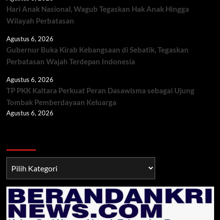
Hari Anak Nasional, Wagub Tegaskan Hak Anak Hingga
Wilayah Perbatasan
Agustus 6, 2026
Gubernur Buka Kirab Kebangsaan di Sebatik, Tegaskan
Perbatasan Wajah Terdepan Indonesia
Agustus 6, 2026
TP PKK Kaltara Perkuat Peran Dasawisma sebagai Ujung
Tombak Pemberdayaan Keluarga
Agustus 6, 2026
Berita TNI/POLRI
Berita
TNI/POLRI