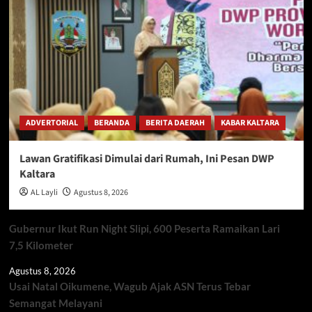
ADVERTORIAL
BERANDA
BERITA DAERAH
KABAR KALTARA
Lawan Gratifikasi Dimulai dari Rumah, Ini Pesan DWP
Kaltara
AL Layli
Agustus 8, 2026
Gubernur Ikut Run Night Slipi, 600 Peserta Ramaikan Lari
7,5 Kilometer
Agustus 8, 2026
Usai Natal Oikumene, Wagub Ajak ASN Terus Tebar
Semangat Melayani