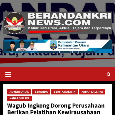
Skip
to
content
Primary
Menu
ADVERTORIAL
BERANDA
BERITA DAERAH
KABAR KALTARA
KABAR SULSEL
Wagub Ingkong Dorong Perusahaan
Berikan Pelatihan Kewirausahaan