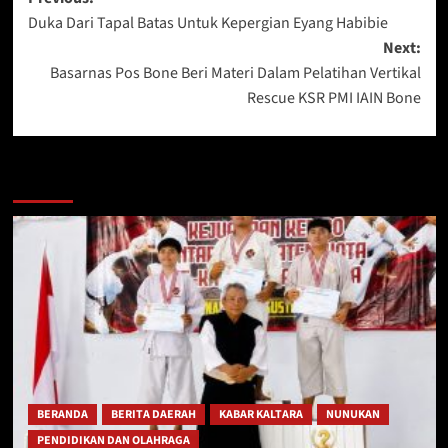
Post
Duka Dari Tapal Batas Untuk Kepergian Eyang Habibie
navigation
Next:
Basarnas Pos Bone Beri Materi Dalam Pelatihan Vertikal
Rescue KSR PMI IAIN Bone
Berita Lainnya
BERANDA
BERITA DAERAH
KABAR KALTARA
NUNUKAN
PENDIDIKAN DAN OLAHRAGA