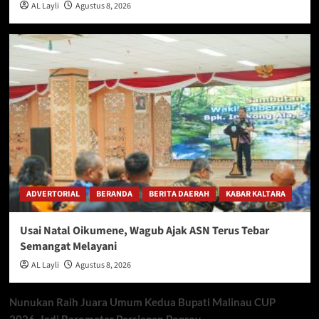
AL Layli
Agustus 8, 2026
ADVERTORIAL
BERANDA
BERITA DAERAH
KABAR KALTARA
Usai Natal Oikumene, Wagub Ajak ASN Terus Tebar
Semangat Melayani
AL Layli
Agustus 8, 2026
Nunukan Raih Juara Umum Kedua Bupati Malinau CUP
2026, Jadi Barometer Persiapan Poprov