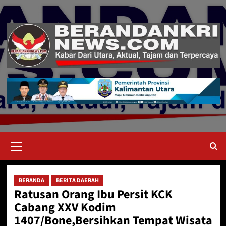
Skip
to
content
Primary
Menu
BERANDA
BERITA DAERAH
Ratusan Orang Ibu Persit KCK
Cabang XXV Kodim
1407/Bone,Bersihkan Tempat Wisata