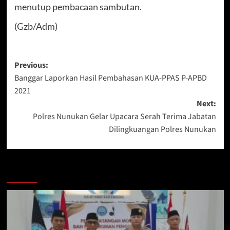
menutup pembacaan sambutan.
(Gzb/Adm)
Post
Previous:
Banggar Laporkan Hasil Pembahasan KUA-PPAS P-APBD
navigation
2021
Next:
Polres Nunukan Gelar Upacara Serah Terima Jabatan
Dilingkuangan Polres Nunukan
Berita Lainnya