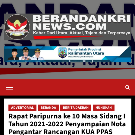
Skip
to
content
Primary
Menu
ADVERTORIAL
BERANDA
BERITA DAERAH
NUNUKAN
Rapat Paripurna ke 10 Masa Sidang I
Tahun 2021-2022 Penyampaian Nota
Pengantar Rancangan KUA PPAS