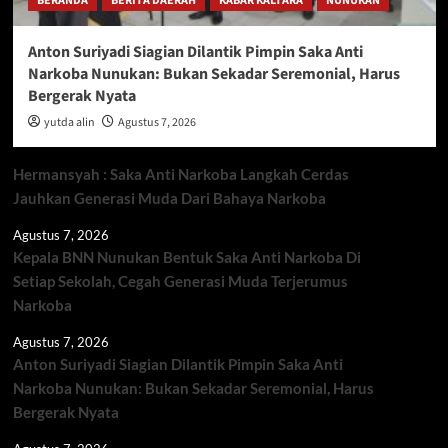
BERANDA
BERITA DAERAH
KABAR KALTARA
NUNUKAN
Anton Suriyadi Siagian Dilantik Pimpin Saka Anti
Narkoba Nunukan: Bukan Sekadar Seremonial, Harus
Bergerak Nyata
yutda alin
Agustus 7, 2026
Hermansyah : Saka Anti Narkoba Langkah Cerdas
Jauhkan Generasi Muda Dari Bahaya Narkoba
Agustus 7, 2026
Kepala BNN Nunukan Bentuk Saka Anti Narkoba Di
Setiap Sekolah, Cegah Generasi Muda Terjerumus
Narkoba
Agustus 7, 2026
Anton Suriyadi Siagian Dilantik Pimpin Saka Anti
Narkoba Nunukan: Bukan Sekadar Seremonial, Harus
Bergerak Nyata