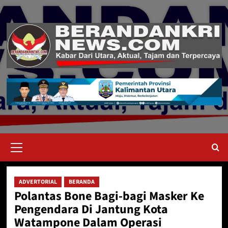
Skip
to
content
Primary
Menu
ADVERTORIAL
BERANDA
Polantas Bone Bagi-bagi Masker Ke
Pengendara Di Jantung Kota
Watampone Dalam Operasi