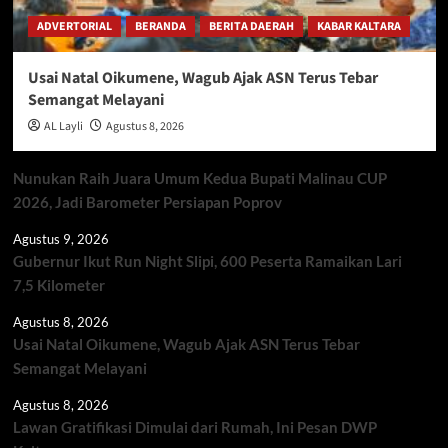
ADVERTORIAL
BERANDA
BERITA DAERAH
KABAR KALTARA
Usai Natal Oikumene, Wagub Ajak ASN Terus Tebar
Semangat Melayani
AL Layli
Agustus 8, 2026
Nunukan Raih Juara Umum Kedua Bupati Malinau CUP
2026, Jadi Barometer Persiapan Poprov
Agustus 9, 2026
Gubernur Ikut Run Night Slipi, 600 Peserta Ramaikan Lari
7,5 Kilometer
Agustus 8, 2026
Usai Natal Oikumene, Wagub Ajak ASN Terus Tebar
Semangat Melayani
Agustus 8, 2026
Lawan Gratifikasi Dimulai dari Rumah, Ini Pesan DWP