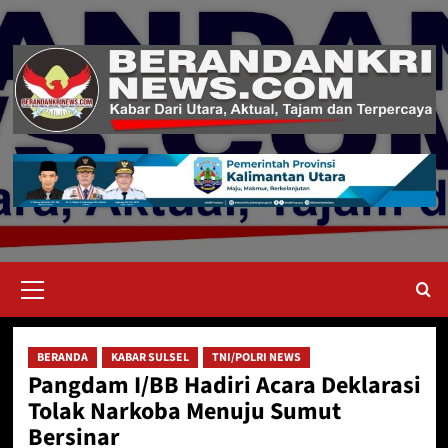
Skip
to
content
Primary
Menu
BERANDA
KABAR SULSEL
TNI/POLRI NEWS
Pangdam I/BB Hadiri Acara Deklarasi
Tolak Narkoba Menuju Sumut
Bersinar