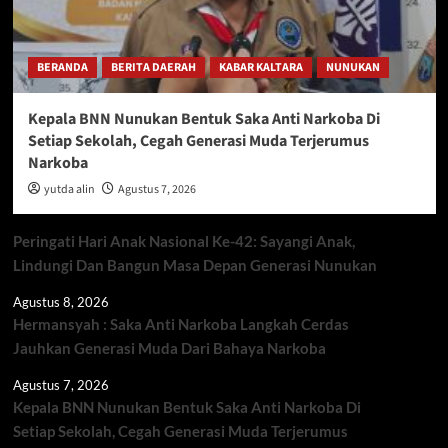
BERANDA
BERITA DAERAH
KABAR KALTARA
NUNUKAN
Kepala BNN Nunukan Bentuk Saka Anti Narkoba Di
Setiap Sekolah, Cegah Generasi Muda Terjerumus
Narkoba
yutda alin
Agustus 7, 2026
Peringati Hari Anak Nasional Ke-42: Sayangi Anak,
Lindungi Dan Bangun Masa Depan Generasi Nunukan
Agustus 8, 2026
Hermansyah : Saka Anti Narkoba Langkah Cerdas
Jauhkan Generasi Muda Dari Bahaya Narkoba
Agustus 7, 2026
Kepala BNN Nunukan Bentuk Saka Anti Narkoba Di
Setiap Sekolah, Cegah Generasi Muda Terjerumus