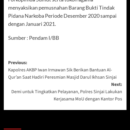
menyaksikan pemusnahan Barang Bukti Tindak
Pidana Narkoba Periode Desember 2020 sampai
dengan Januari 2021.
Sumber : Pendam I/BB
Post
Previous:
Kapolres AKBP Iwan Irmawan Sik Berikan Bantuan Al-
navigation
Qur’an Saat Hadiri Peresmian Masjid Darul Ikhsan Sinjai
Next:
Demi untuk Tingkatkan Pelayanan, Polres Sinjai Lakukan
Kerjasama MoU dengan Kantor Pos
Berita Lainnya