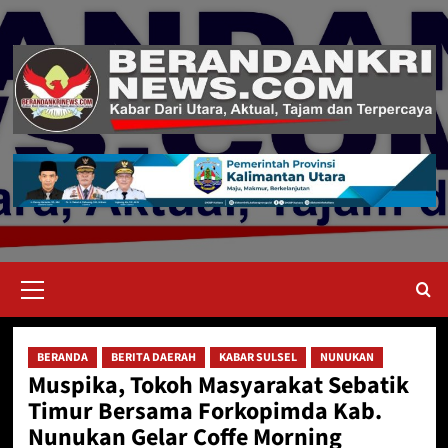
Skip
to
content
Primary
Menu
BERANDA
BERITA DAERAH
KABAR SULSEL
NUNUKAN
Muspika, Tokoh Masyarakat Sebatik
Timur Bersama Forkopimda Kab.
Nunukan Gelar Coffe Morning