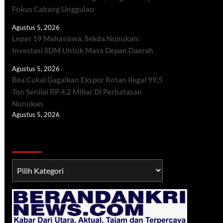
Fokus Cabang Unggulan
Agustus 5, 2026
Lepas 19 Mahasiswa, Sekda Nunukan:
Investasi SDM Untuk Masa Depan Daerah
Agustus 5, 2026
Bea Cukai Gagalkan Ekspor Rotan Ilegal 99,5
Ton Senilai RP 4,2 Miliar Di Perbatasan
Nunukan
Agustus 5, 2026
Berita TNI/POLRI
Berita
TNI/POLRI