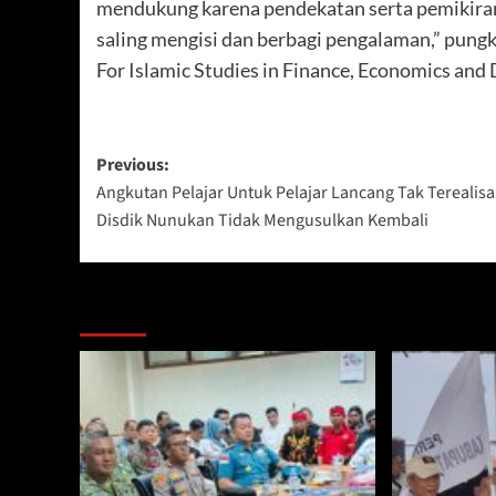
mendukung karena pendekatan serta pemikira
saling mengisi dan berbagi pengalaman,” pung
For Islamic Studies in Finance, Economics and 
Post
Previous:
Angkutan Pelajar Untuk Pelajar Lancang Tak Terealisa
navigation
Disdik Nunukan Tidak Mengusulkan Kembali
Berita Lainnya