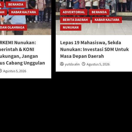
L
BERANDA
RAH
KABAR KALTARA
ADVERTORIAL
BERANDA
BERITA DAERAH
KABAR KALTARA
 DAN OLAHRAGA
NUNUKAN
ERKEMI Nunukan:
Lepas 19 Mahasiswa, Sekda
erintah & KONI
Nunukan: Investasi SDM Untuk
ukungan, Jangan
Masa Depan Daerah
us Cabang Unggulan
yutda alin
Agustus 5, 2026
Agustus 5, 2026