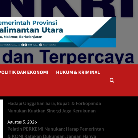
POLITIK DAN EKONOMI
HUKUM & KRIMINAL
Hadapi Unggahan Sara, Bupati & Forkopimda
Nunukan Kuatkan Sinergi Jaga Kerukunan
Agustus 5, 2026
Pelatih PERKEMI Nunukan: Harap Pemerintah
& KONI Ratakan Dukungan, Jangan Hanya