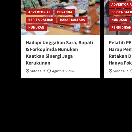
ADVERTORIA
ADVERTORIAL
BERANDA
BERITA DAE
BERITA DAERAH
KABAR KALTARA
NUNUKAN
NUNUKAN
PENDIDIKAN
Hadapi Unggahan Sara, Bupati
Pelatih P
& Forkopimda Nunukan
Harap Pem
Kuatkan Sinergi Jaga
Ratakan D
Kerukunan
Hanya Fok
yutda alin
Agustus 5, 2026
yutda alin