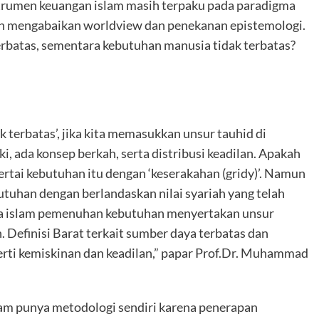
nstrumen keuangan islam masih terpaku pada paradigma
mun mengabaikan worldview dan penekanan epistemologi.
rbatas, sementara kebutuhan manusia tidak terbatas?
ak terbatas’, jika kita memasukkan unsur tauhid di
, ada konsep berkah, serta distribusi keadilan. Apakah
ertai kebutuhan itu dengan ‘keserakahan (gridy)’. Namun
utuhan dengan berlandaskan nilai syariah yang telah
ma islam pemenuhan kebutuhan menyertakan unsur
Definisi Barat terkait sumber daya terbatas dan
erti kemiskinan dan keadilan,” papar Prof.Dr. Muhammad
lam punya metodologi sendiri karena penerapan