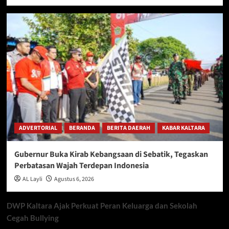
ADVERTORIAL
BERANDA
BERITA DAERAH
KABAR KALTARA
Gubernur Buka Kirab Kebangsaan di Sebatik, Tegaskan
Perbatasan Wajah Terdepan Indonesia
AL Layli
Agustus 6, 2026
DWP Kaltara Ajak Perkuat Peran Keluarga dan Sekolah
Cegah Bullying