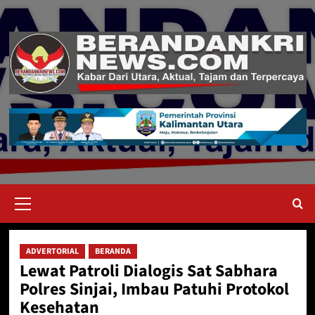
Skip
to
content
Primary
Menu
ADVERTORIAL
BERANDA
Lewat Patroli Dialogis Sat Sabhara
Polres Sinjai, Imbau Patuhi Protokol
Kesehatan