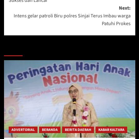
Sukses dan Lancar
Next:
Intens gelar patroli Biru polres Sinjai Terus Imbau warga
Patuhi Prokes
Berita Lainnya
ADVERTORIAL
BERANDA
BERITA DAERAH
KABAR KALTARA