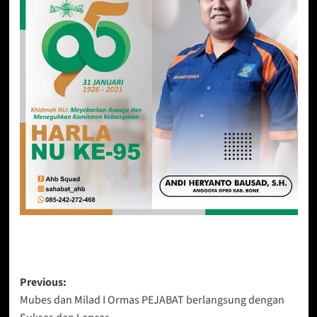
Post
Previous:
Mubes dan Milad I Ormas PEJABAT berlangsung dengan
navigation