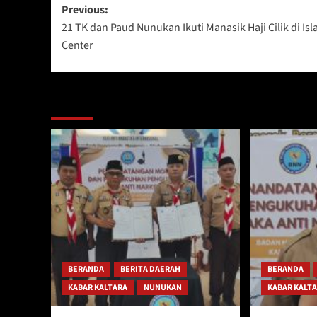
Post
Previous:
21 TK dan Paud Nunukan Ikuti Manasik Haji Cilik di Isl
navigation
Center
Berita Lainnya
BERANDA
BERITA DAERAH
BERANDA
KABAR KALTARA
NUNUKAN
KABAR KALT