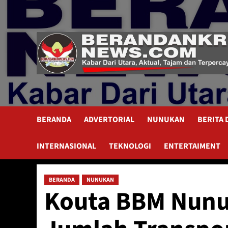
Skip
to
content
BERANDA
ADVERTORIAL
NUNUKAN
BERITA
INTERNASIONAL
TEKNOLOGI
ENTERTAIMENT
BERANDA
NUNUKAN
Kouta BBM Nunu