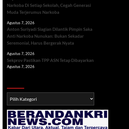
Narkoba Di Setiap Sekolah, Cegah Generasi
Muda Terjerumus Narkoba
Agustus 7, 2026
Anton Suriyadi Siagian Dilantik Pimpin Saka
Anti Narkoba Nunukan: Bukan Sekadar
Seremonial, Harus Bergerak Nyata
Agustus 7, 2026
Sekprov Pastikan TPP ASN Tetap Dibayarkan
Agustus 7, 2026
Berita TNI/POLRI
Berita
TNI/POLRI