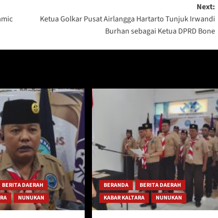
Next:
amic
Ketua Golkar Pusat Airlangga Hartarto Tunjuk Irwandi
Burhan sebagai Ketua DPRD Bone
BERITA DAERAH
BERANDA
BERITA DAERAH
ARA
NUNUKAN
KABAR KALTARA
NUNUKAN