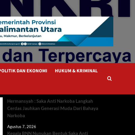
POLITIK DAN EKONOMI
HUKUM & KRIMINAL
Hermansyah : Saka Anti Narkoba Langkah
Cerdas Jauhkan Generasi Muda Dari Bahaya
Narkoba
Agustus 7, 2026
Kepala BNN Nunukan Bentuk Saka Anti