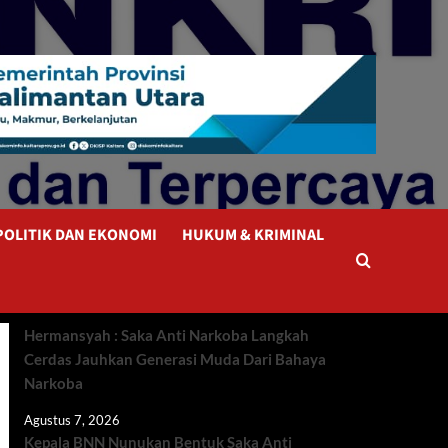
POLITIK DAN EKONOMI
HUKUM & KRIMINAL
Hermansyah : Saka Anti Narkoba Langkah
Cerdas Jauhkan Generasi Muda Dari Bahaya
Narkoba
Agustus 7, 2026
Kepala BNN Nunukan Bentuk Saka Anti