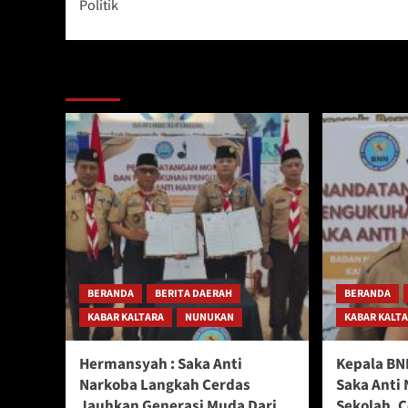
Politik
Berita Lainnya
BERANDA
BERITA DAERAH
BERANDA
KABAR KALTARA
NUNUKAN
KABAR KALT
Hermansyah : Saka Anti
Kepala BN
Narkoba Langkah Cerdas
Saka Anti 
Jauhkan Generasi Muda Dari
Sekolah, 