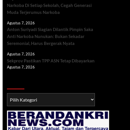
Narkoba Di Setiap Sekolah, Cegah Generasi
Muda Terjerumus Narkoba
Agustus 7, 2026
Anton Suriyadi Siagian Dilantik Pimpin Saka
Anti Narkoba Nunukan: Bukan Sekadar
Seremonial, Harus Bergerak Nyata
Agustus 7, 2026
Sekprov Pastikan TPP ASN Tetap Dibayarkan
Agustus 7, 2026
Berita TNI/POLRI
Berita
TNI/POLRI