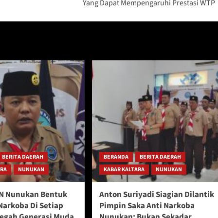
Yang Dapat Mempengaruhi Prestasi WTP
BERITA DAERAH
BERANDA
BERITA DAERAH
ARA
NUNUKAN
KABAR KALTARA
NUNUKAN
N Nunukan Bentuk
Anton Suriyadi Siagian Dilantik
Narkoba Di Setiap
Pimpin Saka Anti Narkoba
Cegah Generasi Muda
Nunukan: Bukan Sekadar