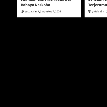
Bahaya Narkoba
Terjerumu
yutda alin
Agustus 7, 2026
yutda alin