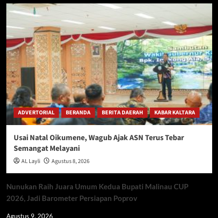
ADVERTORIAL
BERANDA
BERITA DAERAH
KABAR KALTARA
Usai Natal Oikumene, Wagub Ajak ASN Terus Tebar
Semangat Melayani
AL Layli
Agustus 8, 2026
Nunukan Raih Juara Umum Kedua Bupati Malinau CUP
2026, Jadi Barometer Persiapan Poprov
Agustus 9, 2026