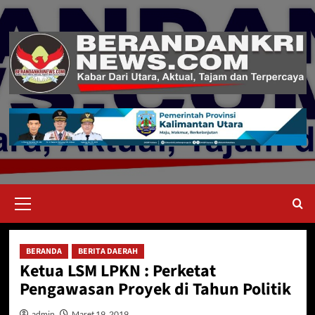
Skip
to
content
Primary
Menu
BERANDA
BERITA DAERAH
Ketua LSM LPKN : Perketat
Pengawasan Proyek di Tahun Politik
admin
Maret 19, 2019