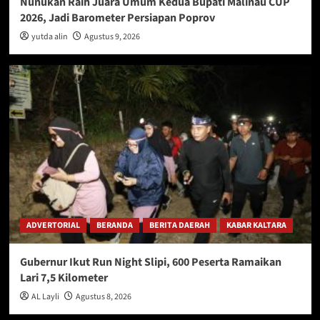
Nunukan Raih Juara Umum Kedua Bupati Malinau CUP
2026, Jadi Barometer Persiapan Poprov
yutda alin
Agustus 9, 2026
ADVERTORIAL
BERANDA
BERITA DAERAH
KABAR KALTARA
Gubernur Ikut Run Night Slipi, 600 Peserta Ramaikan
Lari 7,5 Kilometer
AL Layli
Agustus 8, 2026