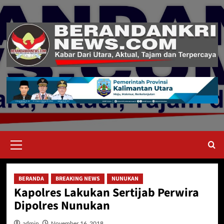
Skip
to
content
Primary
Menu
BERANDA
BREAKING NEWS
NUNUKAN
Kapolres Lakukan Sertijab Perwira
Dipolres Nunukan
admin
November 16, 2018