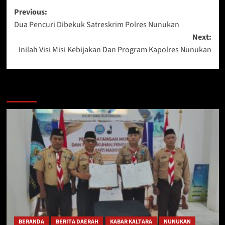
Post
Previous:
Dua Pencuri Dibekuk Satreskrim Polres Nunukan
navigation
Next:
Inilah Visi Misi Kebijakan Dan Program Kapolres Nunukan
Berita Lainnya
BERANDA
BERITA DAERAH
KABAR KALTARA
NUNUKAN