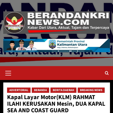
Skip
to
content
Primary
Menu
ADVERTORIAL
BERANDA
BERITA DAERAH
BREAKING NEWS
Kapal Layar Motor(KLM) RAHMAT
ILAHI KERUSAKAN Mesin, DUA KAPAL
SEA AND COAST GUARD