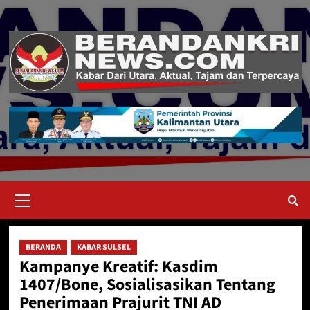
Skip
to
content
Primary
Menu
BERANDA
KABAR SULSEL
Kampanye Kreatif: Kasdim
1407/Bone, Sosialisasikan Tentang
Penerimaan Prajurit TNI AD