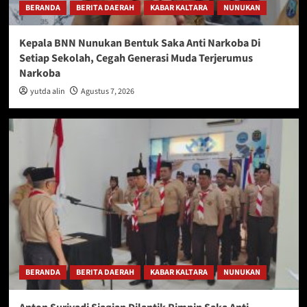
BERANDA
BERITA DAERAH
KABAR KALTARA
NUNUKAN
Kepala BNN Nunukan Bentuk Saka Anti Narkoba Di
Setiap Sekolah, Cegah Generasi Muda Terjerumus
Narkoba
yutda alin
Agustus 7, 2026
BERANDA
BERITA DAERAH
KABAR KALTARA
NUNUKAN