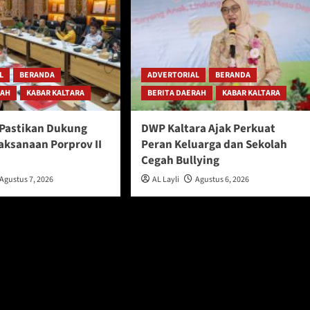
L
BERANDA
ADVERTORIAL
BERANDA
RAH
KABAR KALTARA
BERITA DAERAH
KABAR KALTARA
Pastikan Dukung
DWP Kaltara Ajak Perkuat
aksanaan Porprov II
Peran Keluarga dan Sekolah
u
Cegah Bullying
Agustus 7, 2026
AL Layli
Agustus 6, 2026