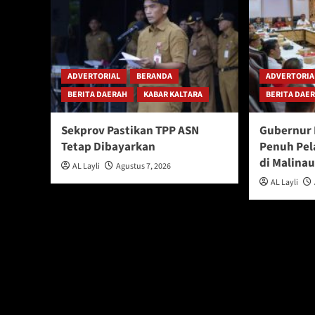
ADVERTORIAL
BERANDA
ADVERTORIA
BERITA DAERAH
KABAR KALTARA
BERITA DAE
Sekprov Pastikan TPP ASN
Gubernur 
Tetap Dibayarkan
Penuh Pel
di Malina
AL Layli
Agustus 7, 2026
AL Layli