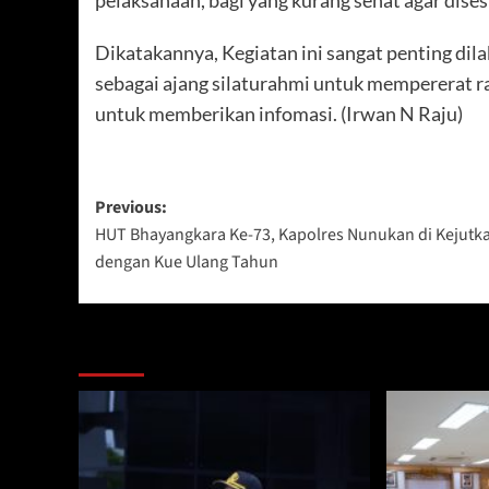
pelaksanaan, bagi yang kurang sehat agar dis
Dikatakannya, Kegiatan ini sangat penting dil
sebagai ajang silaturahmi untuk mempererat 
untuk memberikan infomasi. (Irwan N Raju)
Post
Previous:
HUT Bhayangkara Ke-73, Kapolres Nunukan di Kejutk
navigation
dengan Kue Ulang Tahun
Berita Lainnya