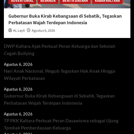
ADVERTORIAL
BERANDA
BERITA DAERAH
KABAR KALTARA
Gubernur Buka Kirab Kebangsaan di Sebatik, Tegaskan
Perbatasan Wajah Terdepan Indonesia
AL Layli
Agustus 6, 2026
DWP Kaltara Ajak Perkuat Peran Keluarga dan Sekolah
Cegah Bullying
Agustus 6, 2026
Hari Anak Nasional, Wagub Tegaskan Hak Anak Hingga
Wilayah Perbatasan
Agustus 6, 2026
Gubernur Buka Kirab Kebangsaan di Sebatik, Tegaskan
Perbatasan Wajah Terdepan Indonesia
Agustus 6, 2026
TP PKK Kaltara Perkuat Peran Dasawisma sebagai Ujung
Tombak Pemberdayaan Keluarga