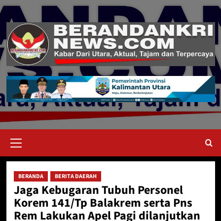
Skip
to
content
Primary
Menu
BERANDA
BERITA DAERAH
Jaga Kebugaran Tubuh Personel
Korem 141/Tp Balakrem serta Pns
Rem Lakukan Apel Pagi dilanjutkan