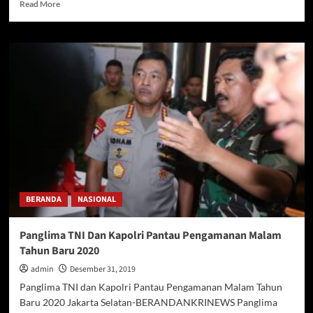
Read
Read More
more
about
Malam
Tahun
Baru
2020
,Presiden
RI
,H
Joko
Widodo
dititik
Nol
kilometer
BERANDA
NASIONAL
Jogja
Panglima TNI Dan Kapolri Pantau Pengamanan Malam
Tahun Baru 2020
admin
Desember 31, 2019
Panglima TNI dan Kapolri Pantau Pengamanan Malam Tahun
Baru 2020 Jakarta Selatan-BERANDANKRINEWS Panglima