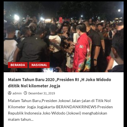
Kapolda
NTB
Bersama
Gubernur
,Danrem
Beserta
Jajaran
Gelar
Patroli
Malam
Tahun
Baru
BERANDA
NASIONAL
2019-
2020
Malam Tahun Baru 2020 ,Presiden RI ,H Joko Widodo
dititik Nol kilometer Jogja
admin
Desember 31, 2019
Malam Tahun Baru,Presiden Jokowi Jalan-jalan di Titik Nol
Kilometer Jogja Jogjakarta-BERANDANKRINEWS Presiden
Republik Indonesia Joko Widodo (Jokowi) menghabiskan
malam tahun...