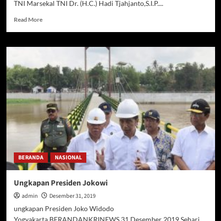
TNI Marsekal TNI Dr. (H.C.) Hadi Tjahjanto,S.I.P....
Read
Read More
more
about
Panglima
TNI
Dan
Kapolri
Pantau
Pengamanan
Malam
Tahun
Baru
2020
BERANDA
NASIONAL
Ungkapan Presiden Jokowi
admin
Desember 31, 2019
ungkapan Presiden Joko Widodo
Yogyakarta,BERANDANKRINEWS 31 Desember 2019.Sehari