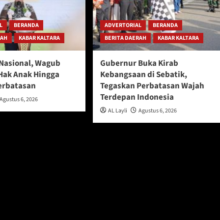
L
BERANDA
ADVERTORIAL
BERANDA
RAH
KABAR KALTARA
BERITA DAERAH
KABAR KALTARA
 Nasional, Wagub
Gubernur Buka Kirab
Hak Anak Hingga
Kebangsaan di Sebatik,
erbatasan
Tegaskan Perbatasan Wajah
Terdepan Indonesia
Agustus 6, 2026
AL Layli
Agustus 6, 2026