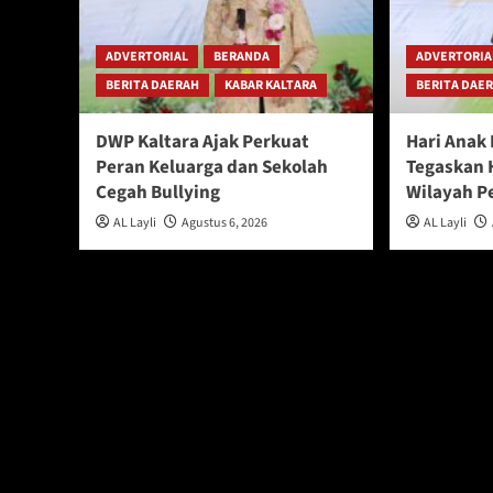
ADVERTORIAL
BERANDA
ADVERTORIA
BERITA DAERAH
KABAR KALTARA
BERITA DAE
DWP Kaltara Ajak Perkuat
Hari Anak
Peran Keluarga dan Sekolah
Tegaskan 
Cegah Bullying
Wilayah P
AL Layli
Agustus 6, 2026
AL Layli