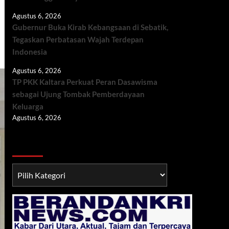
Agustus 6, 2026
Gubernur Buka Kirab Kebangsaan di Sebatik,
Tegaskan Perbatasan Wajah Terdepan
Indonesia
Agustus 6, 2026
TP PKK Kaltara Perkuat Peran Dasawisma
sebagai Ujung Tombak Pemberdayaan
Keluarga
Agustus 6, 2026
Berita TNI/POLRI
Berita
TNI/POLRI