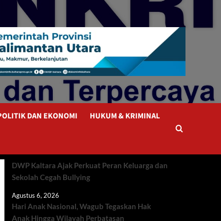
POLITIK DAN EKONOMI
HUKUM & KRIMINAL
DWP Kaltara Ajak Perkuat Peran Keluarga dan
Sekolah Cegah Bullying
Agustus 6, 2026
Hari Anak Nasional, Wagub Tegaskan Hak
Anak Hingga Wilayah Perbatasan