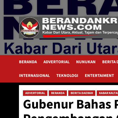
Skip
to
content
BERANDA
ADVERTORIAL
NUNUKAN
BERITA
INTERNASIONAL
TEKNOLOGI
ENTERTAIMENT
ADVERTORIAL
BERANDA
BERITA DAERAH
KABAR KALTA
Gubenur Bahas 