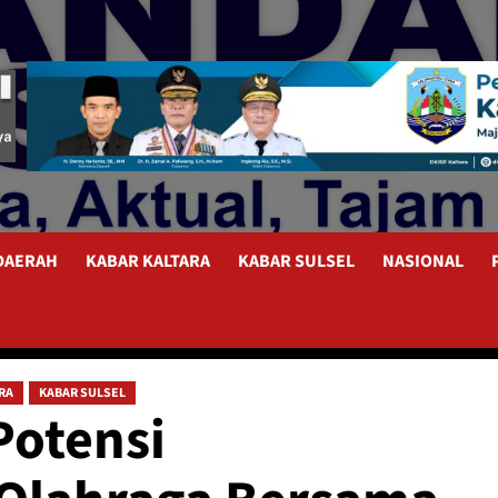
 DAERAH
KABAR KALTARA
KABAR SULSEL
NASIONAL
RA
KABAR SULSEL
Potensi