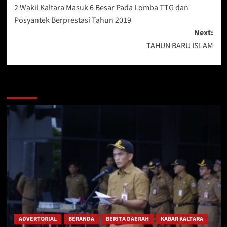
2 Wakil Kaltara Masuk 6 Besar Pada Lomba TTG dan
navigation
Posyantek Berprestasi Tahun 2019
Next:
TAHUN BARU ISLAM
Berita Lainnya
ADVERTORIAL
BERANDA
BERITA DAERAH
KABAR KALTARA