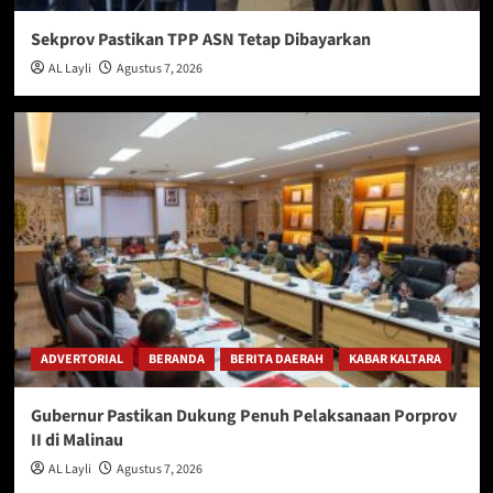
Sekprov Pastikan TPP ASN Tetap Dibayarkan
AL Layli
Agustus 7, 2026
ADVERTORIAL
BERANDA
BERITA DAERAH
KABAR KALTARA
Gubernur Pastikan Dukung Penuh Pelaksanaan Porprov
II di Malinau
AL Layli
Agustus 7, 2026