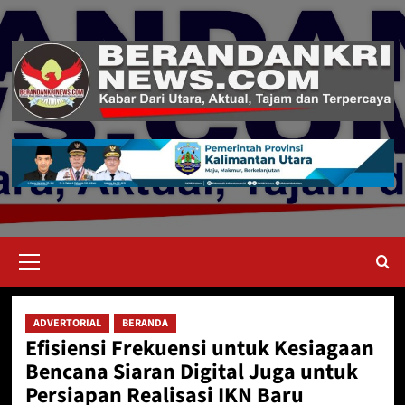
Skip
to
content
Primary
Menu
ADVERTORIAL
BERANDA
Efisiensi Frekuensi untuk Kesiagaan
Bencana Siaran Digital Juga untuk
Persiapan Realisasi IKN Baru