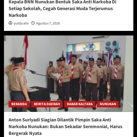
Kepala BNN Nunukan Bentuk Saka Anti Narkoba Di
Setiap Sekolah, Cegah Generasi Muda Terjerumus
Narkoba
yutda alin
Agustus 7, 2026
BERANDA
BERITA DAERAH
KABAR KALTARA
NUNUKAN
Anton Suriyadi Siagian Dilantik Pimpin Saka Anti
Narkoba Nunukan: Bukan Sekadar Seremonial, Harus
Bergerak Nyata