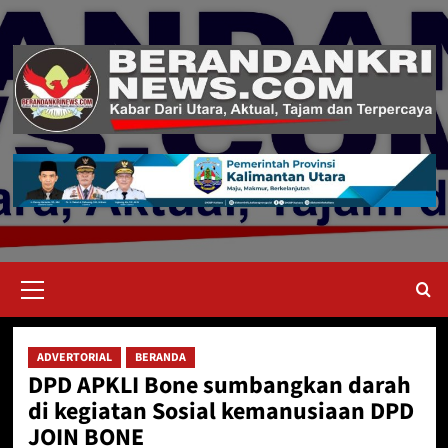
Skip
to
content
Primary
Menu
ADVERTORIAL
BERANDA
DPD APKLI Bone sumbangkan darah
di kegiatan Sosial kemanusiaan DPD
JOIN BONE