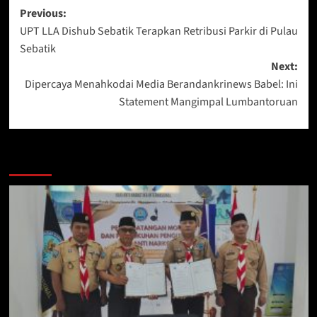
Post
Previous:
UPT LLA Dishub Sebatik Terapkan Retribusi Parkir di Pulau
navigation
Sebatik
Next:
Dipercaya Menahkodai Media Berandankrinews Babel: Ini
Statement Mangimpal Lumbantoruan
Berita Lainnya