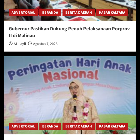
ADVERTORIAL
BERANDA
BERITA DAERAH
KABAR KALTARA
Gubernur Pastikan Dukung Penuh Pelaksanaan Porprov
II di Malinau
AL Layli
Agustus 7, 2026
ADVERTORIAL
BERANDA
BERITA DAERAH
KABAR KALTARA