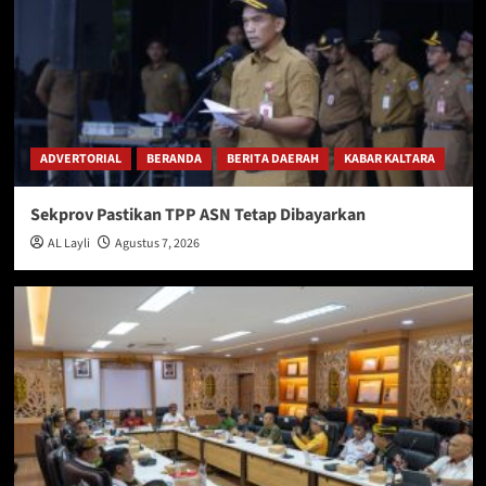
ADVERTORIAL
BERANDA
BERITA DAERAH
KABAR KALTARA
Sekprov Pastikan TPP ASN Tetap Dibayarkan
AL Layli
Agustus 7, 2026