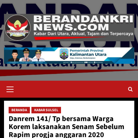
Skip
to
content
Primary
Menu
BERANDA
KABAR SULSEL
Danrem 141/ Tp bersama Warga
Korem laksanakan Senam Sebelum
Rapim progja anggaran 2020