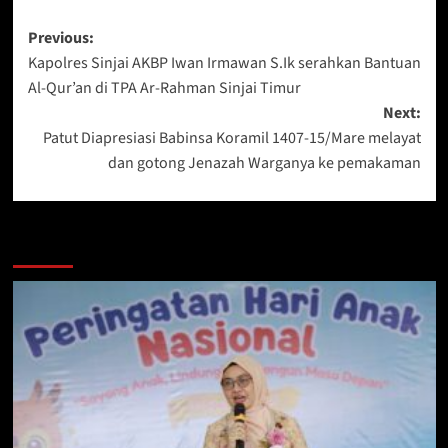
Post
Previous:
Kapolres Sinjai AKBP Iwan Irmawan S.Ik serahkan Bantuan
navigation
Al-Qur’an di TPA Ar-Rahman Sinjai Timur
Next:
Patut Diapresiasi Babinsa Koramil 1407-15/Mare melayat
dan gotong Jenazah Warganya ke pemakaman
Berita Lainnya