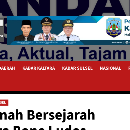
 DAERAH
KABAR KALTARA
KABAR SULSEL
NASIONAL
LSEL
mah Bersejarah