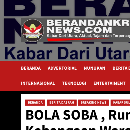
Skip
to
content
BERANDA
ADVERTORIAL
NUNUKAN
BERITA
INTERNASIONAL
TEKNOLOGI
ENTERTAIMENT
BERANDA
BERITA DAERAH
BREAKING NEWS
KABAR SU
BOLA SOBA , Ru