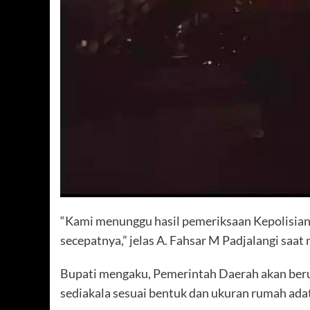
“Kami menunggu hasil pemeriksaan Kepolisian a
secepatnya,” jelas A. Fahsar M Padjalangi saat
Bupati mengaku, Pemerintah Daerah akan ber
sediakala sesuai bentuk dan ukuran rumah adat