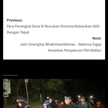
Post
Previous:
Para Perangkat Desa Di Nunukan Diminta Alokasikan ADD
navigation
Dengan Tepat
Next:
Jalin Sinergitas Bhabinkamtibmas – Babinsa Sigap
Amankan Penyaluran Pkh Mallari
Berita Lainnya