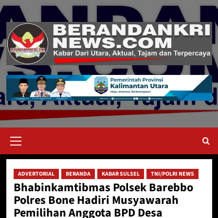
Skip
to
content
Primary
Menu
ADVERTORIAL
BERANDA
KABAR SULSEL
TNI/POLRI NEWS
Bhabinkamtibmas Polsek Barebbo
Polres Bone Hadiri Musyawarah
Pemilihan Anggota BPD Desa