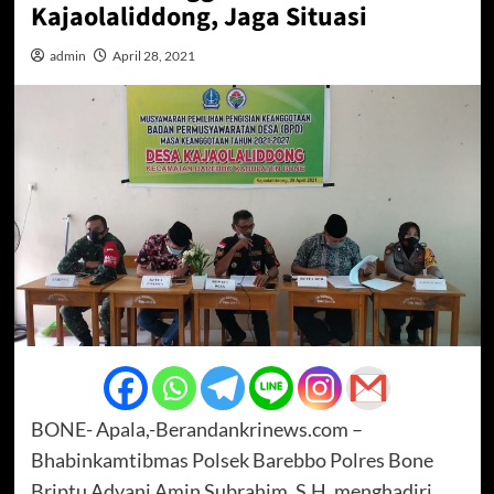
Kajaolaliddong, Jaga Situasi
admin
April 28, 2021
BONE- Apala,-Berandankrinews.com –
Bhabinkamtibmas Polsek Barebbo Polres Bone
Briptu Adyani Amin Subrahim, S.H. menghadiri