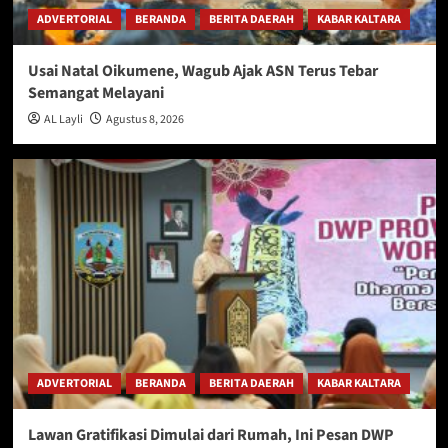
ADVERTORIAL
BERANDA
BERITA DAERAH
KABAR KALTARA
Usai Natal Oikumene, Wagub Ajak ASN Terus Tebar
Semangat Melayani
AL Layli
Agustus 8, 2026
ADVERTORIAL
BERANDA
BERITA DAERAH
KABAR KALTARA
Lawan Gratifikasi Dimulai dari Rumah, Ini Pesan DWP