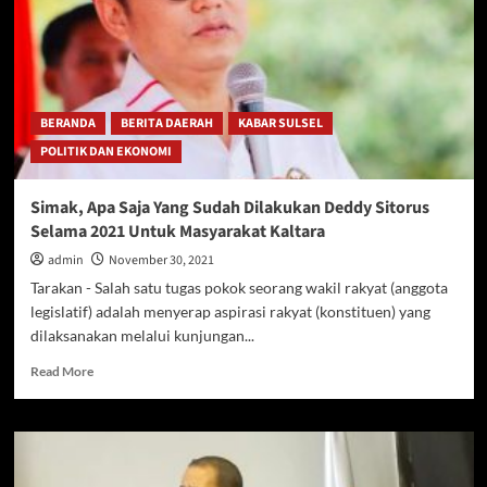
BERANDA
BERITA DAERAH
KABAR SULSEL
POLITIK DAN EKONOMI
Simak, Apa Saja Yang Sudah Dilakukan Deddy Sitorus
Selama 2021 Untuk Masyarakat Kaltara
admin
November 30, 2021
Tarakan - Salah satu tugas pokok seorang wakil rakyat (anggota
legislatif) adalah menyerap aspirasi rakyat (konstituen) yang
dilaksanakan melalui kunjungan...
Read
Read More
more
about
Simak,
Apa
Saja