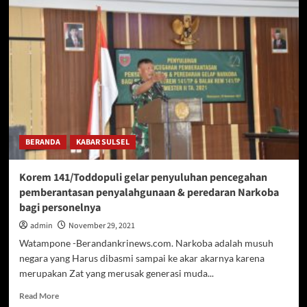
Umum
APKLI:
Saya
Minta
Maaf
Kepada
Presiden
Karena
Gagal
Kawal
BLT
BERANDA
KABAR SULSEL
PKL/W
Korem 141/Toddopuli gelar penyuluhan pencegahan
pemberantasan penyalahgunaan & peredaran Narkoba
bagi personelnya
admin
November 29, 2021
Watampone -Berandankrinews.com. Narkoba adalah musuh
negara yang Harus dibasmi sampai ke akar akarnya karena
merupakan Zat yang merusak generasi muda...
Read
Read More
more