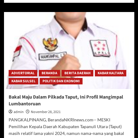
about
Korem
141/Toddopuli
gelar
penyuluhan
pencegahan
pemberantasan
penyalahgunaan
&
peredaran
Narkoba
bagi
ADVERTORIAL
BERANDA
BERITA DAERAH
KABAR KALTARA
personelnya
KABAR SULSEL
POLITIK DAN EKONOMI
Bakal Maju Dalam Pilkada Taput, Ini Profil Mangimpal
Lumbantoruan
admin
November 28, 2021
PANGKALPINANG, BerandaNKRInews.com-- MESKI
Pemilihan Kepala Daerah Kabupaten Tapanuli Utara (Taput)
masih relatif lama yakni 2024, namun nama-nama yang bakal