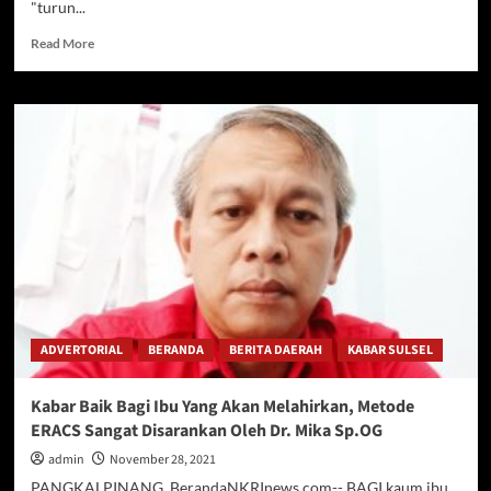
"turun...
Read
Read More
more
about
Bakal
Maju
Dalam
Pilkada
Taput,
Ini
Profil
Mangimpal
Lumbantoruan
ADVERTORIAL
BERANDA
BERITA DAERAH
KABAR SULSEL
Kabar Baik Bagi Ibu Yang Akan Melahirkan, Metode
ERACS Sangat Disarankan Oleh Dr. Mika Sp.OG
admin
November 28, 2021
PANGKALPINANG, BerandaNKRInews.com-- BAGI kaum ibu