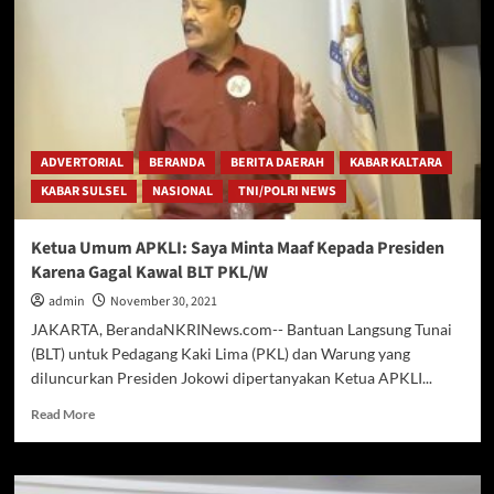
Yang
Sudah
Dilakukan
Deddy
Sitorus
Selama
2021
Untuk
ADVERTORIAL
BERANDA
BERITA DAERAH
KABAR KALTARA
Masyarakat
KABAR SULSEL
NASIONAL
TNI/POLRI NEWS
Kaltara
Ketua Umum APKLI: Saya Minta Maaf Kepada Presiden
Karena Gagal Kawal BLT PKL/W
admin
November 30, 2021
JAKARTA, BerandaNKRINews.com-- Bantuan Langsung Tunai
(BLT) untuk Pedagang Kaki Lima (PKL) dan Warung yang
diluncurkan Presiden Jokowi dipertanyakan Ketua APKLI...
Read
Read More
more
about
Ketua