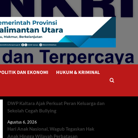
POLITIK DAN EKONOMI
HUKUM & KRIMINAL
DWP Kaltara Ajak Perkuat Peran Keluarga dan
Sekolah Cegah Bullying
Agustus 6, 2026
Hari Anak Nasional, Wagub Tegaskan Hak
Anak Hingga Wilayah Perbatasan