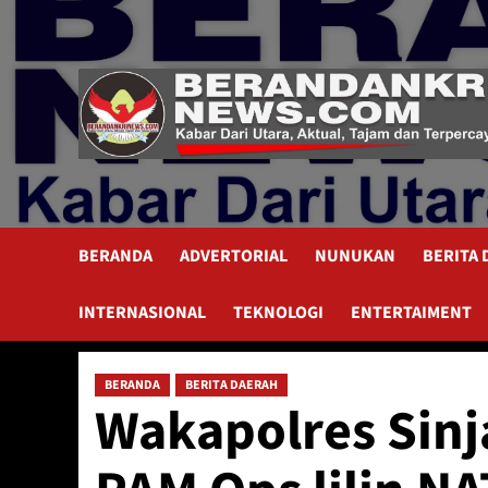
Skip
to
content
BERANDA
ADVERTORIAL
NUNUKAN
BERITA
INTERNASIONAL
TEKNOLOGI
ENTERTAIMENT
BERANDA
BERITA DAERAH
Wakapolres Sinj