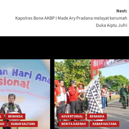
Next:
Kapolres Bone AKBP I Made Ary Pradana melayat kerumah
Duka Aiptu Jufri
L
BERANDA
ADVERTORIAL
BERANDA
RAH
KABAR KALTARA
BERITA DAERAH
KABAR KALTARA