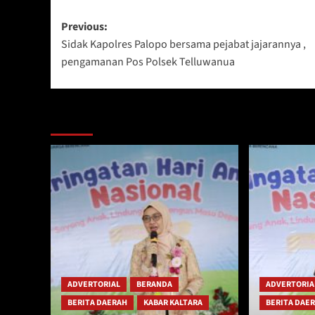
Post
Previous:
Sidak Kapolres Palopo bersama pejabat jajarannya ,
navigation
pengamanan Pos Polsek Telluwanua
Berita Lainnya
ADVERTORIAL
BERANDA
ADVERTORIA
BERITA DAERAH
KABAR KALTARA
BERITA DAE