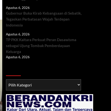
Agustus 6, 2026
Gubernur Buka Kirab Kebangsaan di Sebatik,
Tegaskan Perbatasan Wajah Terdepan
Indonesia
Agustus 6, 2026
TP PKK Kaltara Perkuat Peran Dasawisma
sebagai Ujung Tombak Pemberdayaan
Keluarga
Agustus 6, 2026
Berita TNI/POLRI
Berita
TNI/POLRI