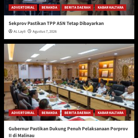
ADVERTORIAL
BERANDA
BERITA DAERAH
KABAR KALTARA
Sekprov Pastikan TPP ASN Tetap Dibayarkan
AL Layli
Agustus 7, 2026
ADVERTORIAL
BERANDA
BERITA DAERAH
KABAR KALTARA
Gubernur Pastikan Dukung Penuh Pelaksanaan Porprov
II di Malinau