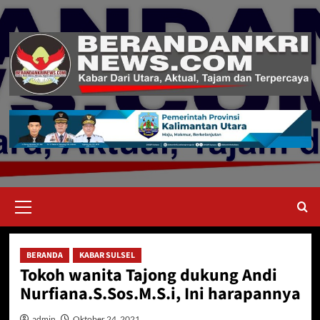
Skip
to
content
Primary
Menu
BERANDA
KABAR SULSEL
Tokoh wanita Tajong dukung Andi
Nurfiana.S.Sos.M.S.i, Ini harapannya
admin
Oktober 24, 2021