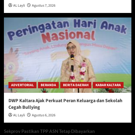
AL Layli
Agustus 7, 2026
ADVERTORIAL
BERANDA
BERITA DAERAH
KABAR KALTARA
DWP Kaltara Ajak Perkuat Peran Keluarga dan Sekolah
Cegah Bullying
AL Layli
Agustus 6, 2026
Sekprov Pastikan TPP ASN Tetap Dibayarkan