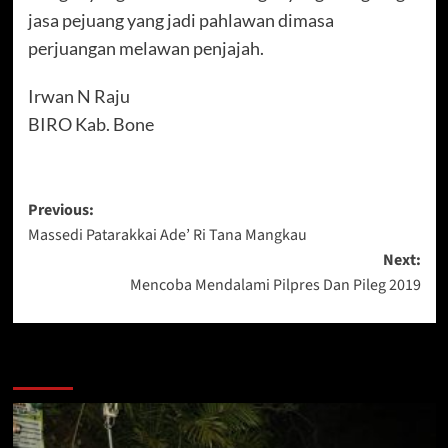
jasa pejuang yang jadi pahlawan dimasa
perjuangan melawan penjajah.
Irwan N Raju
BIRO Kab. Bone
Post
Previous:
Massedi Patarakkai Ade’ Ri Tana Mangkau
navigation
Next:
Mencoba Mendalami Pilpres Dan Pileg 2019
Berita Lainnya