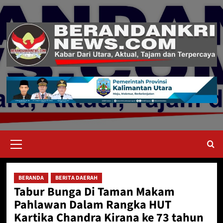
Skip
to
content
Primary
Menu
BERANDA
BERITA DAERAH
Tabur Bunga Di Taman Makam
Pahlawan Dalam Rangka HUT
Kartika Chandra Kirana ke 73 tahun