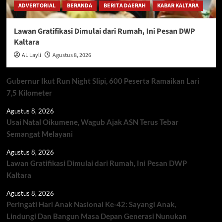
ADVERTORIAL
BERANDA
BERITA DAERAH
KABAR KALTARA
Lawan Gratifikasi Dimulai dari Rumah, Ini Pesan DWP
Kaltara
AL Layli
Agustus 8, 2026
Gubernur Ikut Run Night Slipi, 600 Peserta Ramaikan Lari
7,5 Kilometer
Agustus 8, 2026
Usai Natal Oikumene, Wagub Ajak ASN Terus Tebar
Semangat Melayani
Agustus 8, 2026
Lawan Gratifikasi Dimulai dari Rumah, Ini Pesan DWP
Kaltara
Agustus 8, 2026
Peringati Hari Anak Nasional Ke-42: Sayangi Anak,
Lindungi Dan Bangun Masa Depan Generasi Nunukan