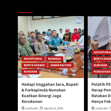
Berita Lainnya
ADVERTORIA
ADVERTORIAL
BERANDA
BERITA DAE
BERITA DAERAH
KABAR KALTARA
NUNUKAN
NUNUKAN
PENDIDIKAN
Hadapi Unggahan Sara, Bupati
Pelatih P
& Forkopimda Nunukan
Harap Pem
Kuatkan Sinergi Jaga
Ratakan D
Kerukunan
Hanya Fok
yutda alin
Agustus 5, 2026
yutda alin