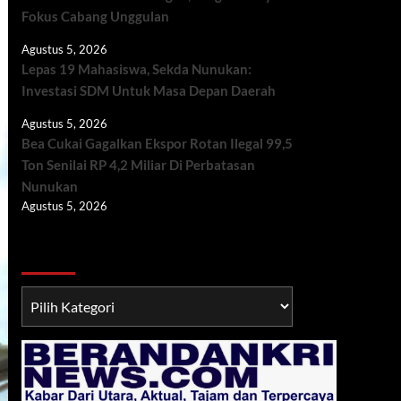
Fokus Cabang Unggulan
Agustus 5, 2026
Lepas 19 Mahasiswa, Sekda Nunukan:
Investasi SDM Untuk Masa Depan Daerah
Agustus 5, 2026
Bea Cukai Gagalkan Ekspor Rotan Ilegal 99,5
Ton Senilai RP 4,2 Miliar Di Perbatasan
Nunukan
Agustus 5, 2026
Berita TNI/POLRI
Berita
TNI/POLRI