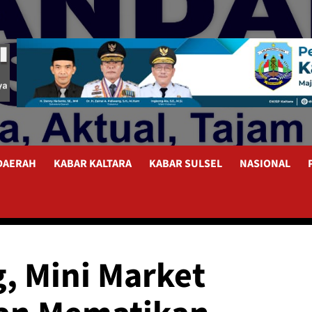
 DAERAH
KABAR KALTARA
KABAR SULSEL
NASIONAL
, Mini Market