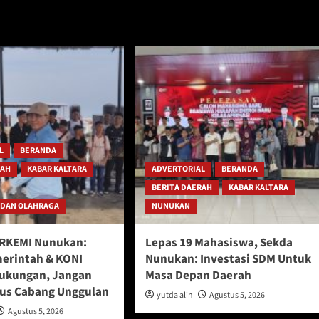
L
BERANDA
RAH
KABAR KALTARA
ADVERTORIAL
BERANDA
BERITA DAERAH
KABAR KALTARA
 DAN OLAHRAGA
NUNUKAN
ERKEMI Nunukan:
Lepas 19 Mahasiswa, Sekda
erintah & KONI
Nunukan: Investasi SDM Untuk
ukungan, Jangan
Masa Depan Daerah
us Cabang Unggulan
yutda alin
Agustus 5, 2026
Agustus 5, 2026