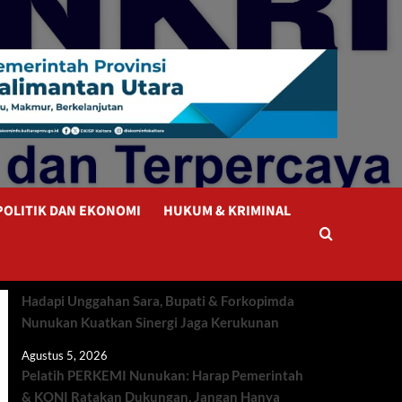
POLITIK DAN EKONOMI
HUKUM & KRIMINAL
Hadapi Unggahan Sara, Bupati & Forkopimda
Nunukan Kuatkan Sinergi Jaga Kerukunan
Agustus 5, 2026
Pelatih PERKEMI Nunukan: Harap Pemerintah
& KONI Ratakan Dukungan, Jangan Hanya