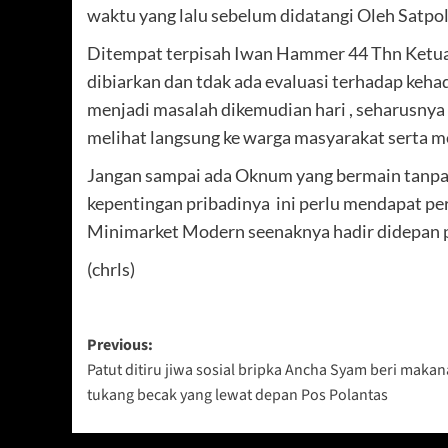
waktu yang lalu sebelum didatangi Oleh Satpo
Ditempat terpisah Iwan Hammer 44 Thn Ketua 
dibiarkan dan tdak ada evaluasi terhadap keha
menjadi masalah dikemudian hari , seharusnya
melihat langsung ke warga masyarakat serta m
Jangan sampai ada Oknum yang bermain tanp
kepentingan pribadinya ini perlu mendapat perha
Minimarket Modern seenaknya hadir didepan pa
(chrls)
Post
Previous:
Patut ditiru jiwa sosial bripka Ancha Syam beri maka
navigation
tukang becak yang lewat depan Pos Polantas