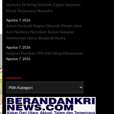
Narkoba Di Setiap Sekolah, Cegah Generasi
Muda Terjerumus Narkoba
Agustus 7, 2026
Anton Suriyadi Siagian Dilantik Pimpin Saka
Anti Narkoba Nunukan: Bukan Sekadar
Seremonial, Harus Bergerak Nyata
Agustus 7, 2026
Sekprov Pastikan TPP ASN Tetap Dibayarkan
Agustus 7, 2026
Berita TNI/POLRI
Berita
TNI/POLRI