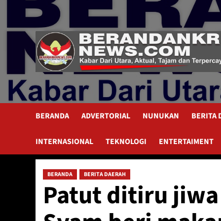
Skip
to
content
BERANDA
ADVERTORIAL
NUNUKAN
BERITA
INTERNASIONAL
TEKNOLOGI
ENTERTAIMENT
BERANDA
BERITA DAERAH
Patut ditiru jiw