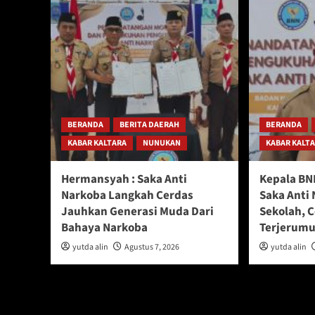
BERANDA
BERITA DAERAH
BERANDA
KABAR KALTARA
NUNUKAN
KABAR KALT
Hermansyah : Saka Anti
Kepala BN
Narkoba Langkah Cerdas
Saka Anti 
Jauhkan Generasi Muda Dari
Sekolah, 
Bahaya Narkoba
Terjerumu
yutda alin
Agustus 7, 2026
yutda alin