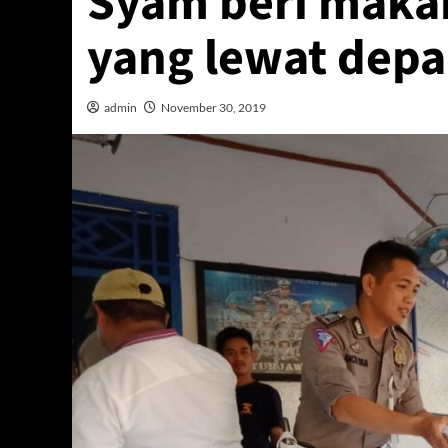
Syam beri maka
yang lewat depa
admin
November 30, 2019