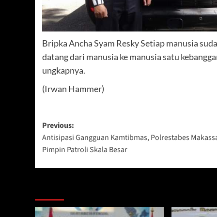
Bripka Ancha Syam Resky Setiap manusia sudah
datang dari manusia ke manusia satu kebangga
ungkapnya.
(Irwan Hammer)
Post
Previous:
Antisipasi Gangguan Kamtibmas, Polrestabes Makass
navigation
Pimpin Patroli Skala Besar
Berita Lainnya