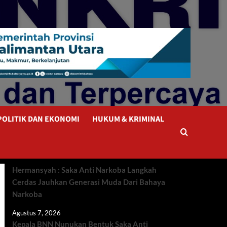
POLITIK DAN EKONOMI
HUKUM & KRIMINAL
Hermansyah : Saka Anti Narkoba Langkah
Cerdas Jauhkan Generasi Muda Dari Bahaya
Narkoba
Agustus 7, 2026
Kepala BNN Nunukan Bentuk Saka Anti