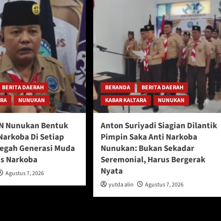
BERITA DAERAH
BERANDA
BERITA DAERAH
ARA
NUNUKAN
KABAR KALTARA
NUNUKAN
N Nunukan Bentuk
Anton Suriyadi Siagian Dilantik
Narkoba Di Setiap
Pimpin Saka Anti Narkoba
Cegah Generasi Muda
Nunukan: Bukan Sekadar
s Narkoba
Seremonial, Harus Bergerak
Nyata
Agustus 7, 2026
yutda alin
Agustus 7, 2026