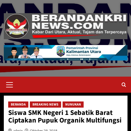
Skip
to
content
Primary
Menu
BERANDA
BREAKING NEWS
NUNUKAN
Siswa SMK Negeri 1 Sebatik Barat
Ciptakan Pupuk Organik Multifungsi
admin
Oktober 29, 2018