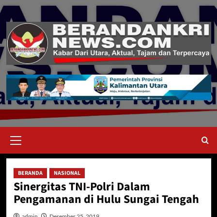
Skip
to
content
Primary
Menu
BERANDA
NASIONAL
Sinergitas TNI-Polri Dalam
Pengamanan di Hulu Sungai Tengah
admin
Desember 25, 2019