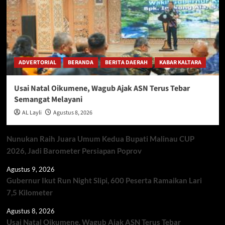
ADVERTORIAL
BERANDA
BERITA DAERAH
KABAR KALTARA
Usai Natal Oikumene, Wagub Ajak ASN Terus Tebar
Semangat Melayani
AL Layli
Agustus 8, 2026
Nunukan Raih Juara Umum Kedua Bupati Malinau CUP
2026, Jadi Barometer Persiapan Poprov
Agustus 9, 2026
Gubernur Ikut Run Night Slipi, 600 Peserta Ramaikan Lari
7,5 Kilometer
Agustus 8, 2026
Usai Natal Oikumene, Wagub Ajak ASN Terus Tebar