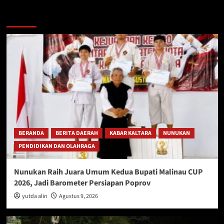
Berita Lainnya
BERANDA
BERITA DAERAH
KABAR KALTARA
NUNUKAN
PENDIDIKAN DAN OLAHRAGA
Nunukan Raih Juara Umum Kedua Bupati Malinau CUP
2026, Jadi Barometer Persiapan Poprov
yutda alin
Agustus 9, 2026