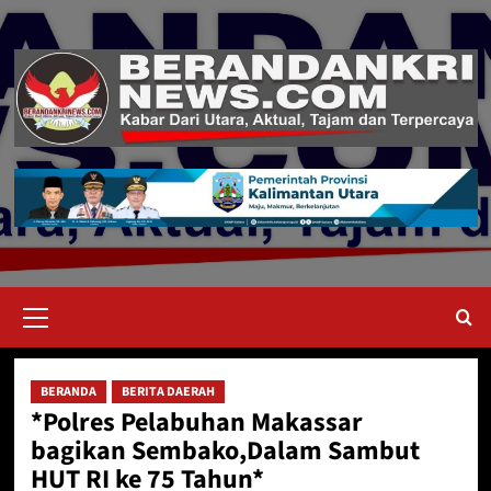
Skip
to
content
Primary
Menu
BERANDA
BERITA DAERAH
*Polres Pelabuhan Makassar
bagikan Sembako,Dalam Sambut
HUT RI ke 75 Tahun*