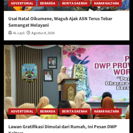
ADVERTORIAL
BERANDA
BERITA DAERAH
KABAR KALTARA
Usai Natal Oikumene, Wagub Ajak ASN Terus Tebar
Semangat Melayani
AL Layli
Agustus 8, 2026
ADVERTORIAL
BERANDA
BERITA DAERAH
KABAR KALTARA
Lawan Gratifikasi Dimulai dari Rumah, Ini Pesan DWP