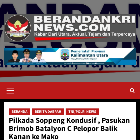
Skip
to
content
Primary
Menu
BERANDA
BERITA DAERAH
TNI/POLRI NEWS
Pilkada Soppeng Kondusif , Pasukan
Brimob Batalyon C Pelopor Balik
Kanan ke Mako