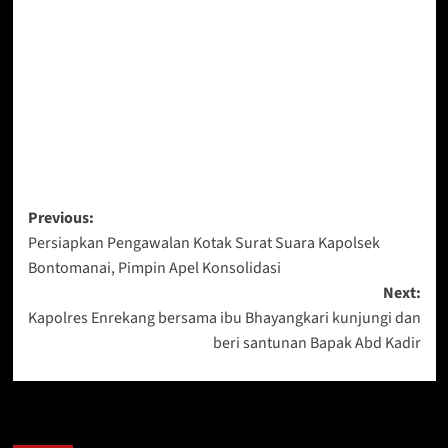
Post
Previous:
Persiapkan Pengawalan Kotak Surat Suara Kapolsek
navigation
Bontomanai, Pimpin Apel Konsolidasi
Next:
Kapolres Enrekang bersama ibu Bhayangkari kunjungi dan
beri santunan Bapak Abd Kadir
Berita Lainnya