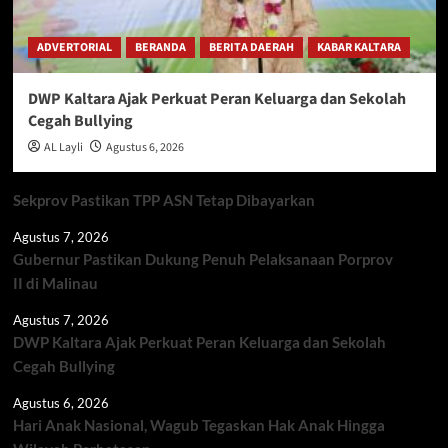
ADVERTORIAL
BERANDA
BERITA DAERAH
KABAR KALTARA
DWP Kaltara Ajak Perkuat Peran Keluarga dan Sekolah
Cegah Bullying
AL Layli
Agustus 6, 2026
Sekprov Pastikan TPP ASN Tetap Dibayarkan
Agustus 7, 2026
Gubernur Pastikan Dukung Penuh Pelaksanaan Porprov
II di Malinau
Agustus 7, 2026
DWP Kaltara Ajak Perkuat Peran Keluarga dan Sekolah
Cegah Bullying
Agustus 6, 2026
Hari Anak Nasional, Wagub Tegaskan Hak Anak Hingga