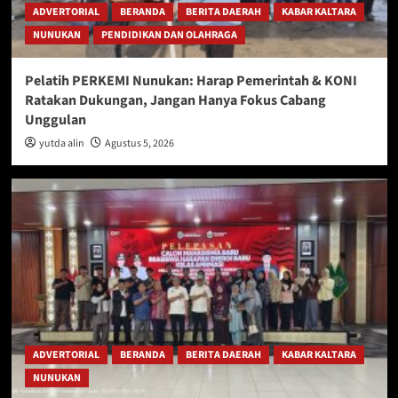
ADVERTORIAL
BERANDA
BERITA DAERAH
KABAR KALTARA
NUNUKAN
PENDIDIKAN DAN OLAHRAGA
Pelatih PERKEMI Nunukan: Harap Pemerintah & KONI
Ratakan Dukungan, Jangan Hanya Fokus Cabang
Unggulan
yutda alin
Agustus 5, 2026
ADVERTORIAL
BERANDA
BERITA DAERAH
KABAR KALTARA
NUNUKAN