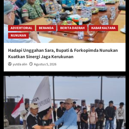
ADVERTORIAL
BERANDA
BERITA DAERAH
KABAR KALTARA
NUNUKAN
Hadapi Unggahan Sara, Bupati & Forkopimda Nunukan
Kuatkan Sinergi Jaga Kerukunan
yutda alin
Agustus 5, 2026