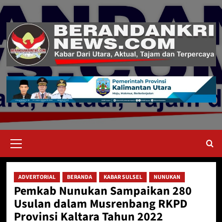
Skip
to
content
Primary
Menu
ADVERTORIAL
BERANDA
KABAR SULSEL
NUNUKAN
Pemkab Nunukan Sampaikan 280
Usulan dalam Musrenbang RKPD
Provinsi Kaltara Tahun 2022