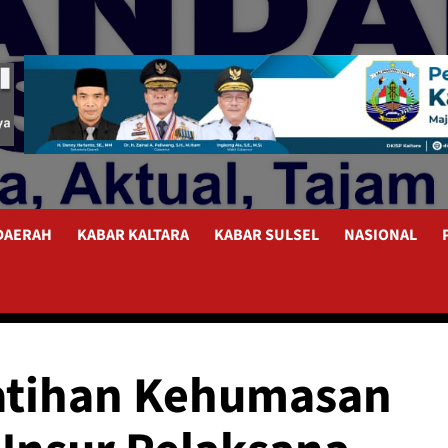
 DAERAH
KABAR KALTARA
KABAR SULSEL
NASIONAL
atihan Kehumasan