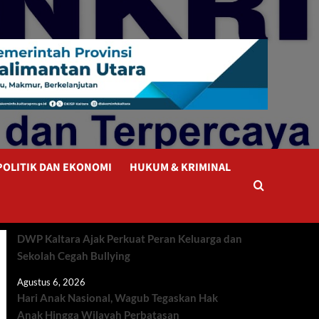
POLITIK DAN EKONOMI
HUKUM & KRIMINAL
DWP Kaltara Ajak Perkuat Peran Keluarga dan
Sekolah Cegah Bullying
Agustus 6, 2026
Hari Anak Nasional, Wagub Tegaskan Hak
Anak Hingga Wilayah Perbatasan