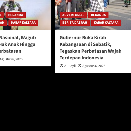
L
BERANDA
ADVERTORIAL
BERANDA
RAH
KABAR KALTARA
BERITA DAERAH
KABAR KALTARA
 Nasional, Wagub
Gubernur Buka Kirab
Hak Anak Hingga
Kebangsaan di Sebatik,
erbatasan
Tegaskan Perbatasan Wajah
Terdepan Indonesia
Agustus 6, 2026
AL Layli
Agustus 6, 2026