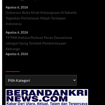
Agustus 6, 2026
Gubernur Buka Kirab Kebangsaan di Sebatik,
Tegaskan Perbatasan Wajah Terdepan
Indonesia
Agustus 6, 2026
TP PKK Kaltara Perkuat Peran Dasawisma
sebagai Ujung Tombak Pemberdayaan
Keluarga
Agustus 6, 2026
Berita TNI/POLRI
Berita
TNI/POLRI