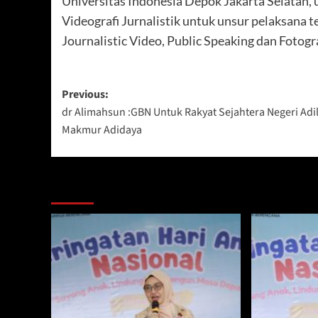
Universitas Indonesia Depok Jakarta Selatan, 
Videografi Jurnalistik untuk unsur pelaksana 
Journalistic Video, Public Speaking dan Fotogra
Post
Previous:
dr Alimahsun :GBN Untuk Rakyat Sejahtera Negeri Adi
navigation
Makmur Adidaya
Berita Lainnya