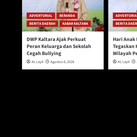
ADVERTORIAL
BERANDA
ADVERTORIA
BERITA DAERAH
KABAR KALTARA
BERITA DAE
DWP Kaltara Ajak Perkuat
Hari Anak
Peran Keluarga dan Sekolah
Tegaskan 
Cegah Bullying
Wilayah P
AL Layli
Agustus 6, 2026
AL Layli