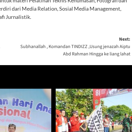
untuk materi Pelatihan Teknis Kehumasan, Fotografi dan
terdiri dari Media Relation, Sosial Media Management,
fi Jurnalistik.
Next:
l
Subhanallah , Komandan TINDIZZ ,Usung jenazah Aiptu
Abd Rahman Hingga ke liang lahat