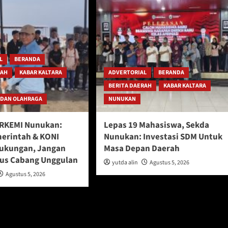
L
BERANDA
RAH
KABAR KALTARA
ADVERTORIAL
BERANDA
BERITA DAERAH
KABAR KALTARA
 DAN OLAHRAGA
NUNUKAN
ERKEMI Nunukan:
Lepas 19 Mahasiswa, Sekda
erintah & KONI
Nunukan: Investasi SDM Untuk
ukungan, Jangan
Masa Depan Daerah
us Cabang Unggulan
yutda alin
Agustus 5, 2026
Agustus 5, 2026