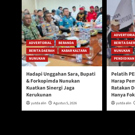
ADVERTORIA
ADVERTORIAL
BERANDA
BERITA DAE
BERITA DAERAH
KABAR KALTARA
NUNUKAN
NUNUKAN
PENDIDIKAN
Hadapi Unggahan Sara, Bupati
Pelatih P
& Forkopimda Nunukan
Harap Pem
Kuatkan Sinergi Jaga
Ratakan D
Kerukunan
Hanya Fok
yutda alin
Agustus 5, 2026
yutda alin