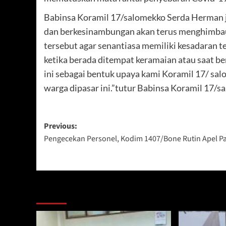
Babinsa Koramil 17/salomekko Serda Herman j
dan berkesinambungan akan terus menghimba
tersebut agar senantiasa memiliki kesadaran t
ketika berada ditempat keramaian atau saat b
ini sebagai bentuk upaya kami Koramil 17/ s
warga dipasar ini.”tutur Babinsa Koramil 17/
Post
Previous:
Pengecekan Personel, Kodim 1407/Bone Rutin Apel Pa
navigation
Berita Lainnya