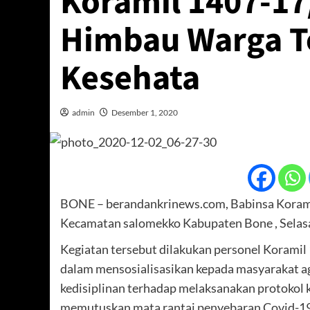
Koramil 1407-1
Himbau Warga T
Kesehata
admin
Desember 1, 2020
BONE – berandankrinews.com, Babinsa Koram
Kecamatan salomekko Kabupaten Bone , Selasa
Kegiatan tersebut dilakukan personel Koram
dalam mensosialisasikan kepada masyarakat ag
kedisiplinan terhadap melaksanakan protokol 
memutuskan mata rantai penyebaran Covid-19