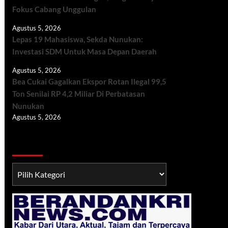
Fokus Cabang Unggulan
Agustus 5, 2026
Lepas 19 Mahasiswa, Sekda Nunukan:
Investasi SDM Untuk Masa Depan Daerah
Agustus 5, 2026
Bea Cukai Gagalkan Ekspor Rotan Ilegal 99,5
Ton Senilai RP 4,2 Miliar Di Perbatasan
Nunukan
Agustus 5, 2026
Berita TNI/POLRI
Berita
TNI/POLRI