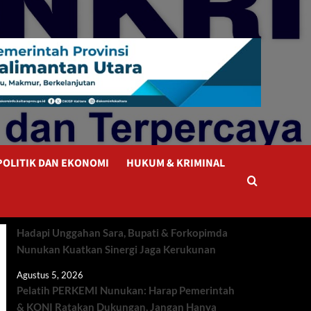
POLITIK DAN EKONOMI
HUKUM & KRIMINAL
Hadapi Unggahan Sara, Bupati & Forkopimda
Nunukan Kuatkan Sinergi Jaga Kerukunan
Agustus 5, 2026
Pelatih PERKEMI Nunukan: Harap Pemerintah
& KONI Ratakan Dukungan, Jangan Hanya