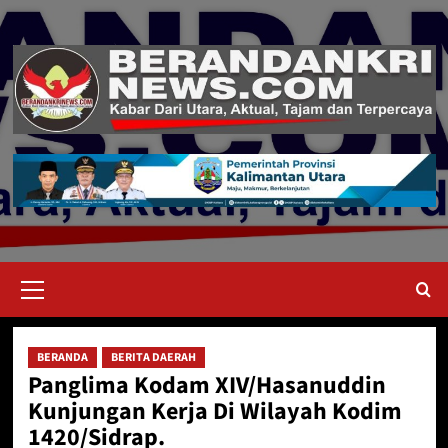
Skip
to
content
Primary
Menu
BERANDA
BERITA DAERAH
Panglima Kodam XIV/Hasanuddin
Kunjungan Kerja Di Wilayah Kodim
1420/Sidrap.