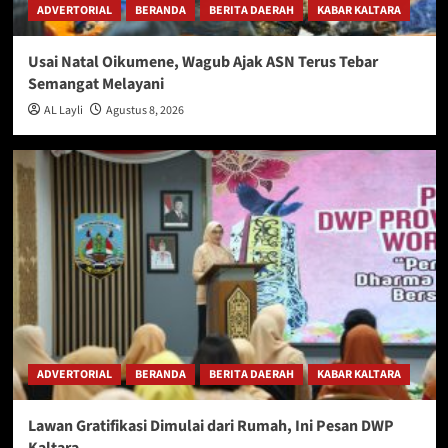
ADVERTORIAL
BERANDA
BERITA DAERAH
KABAR KALTARA
Usai Natal Oikumene, Wagub Ajak ASN Terus Tebar
Semangat Melayani
AL Layli
Agustus 8, 2026
ADVERTORIAL
BERANDA
BERITA DAERAH
KABAR KALTARA
Lawan Gratifikasi Dimulai dari Rumah, Ini Pesan DWP
Kaltara