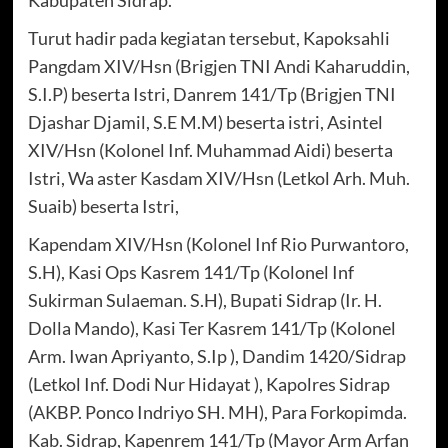
Turut hadir pada kegiatan tersebut, Kapoksahli
Pangdam XIV/Hsn (Brigjen TNI Andi Kaharuddin,
S.I.P) beserta Istri, Danrem 141/Tp (Brigjen TNI
Djashar Djamil, S.E M.M) beserta istri, Asintel
XIV/Hsn (Kolonel Inf. Muhammad Aidi) beserta
Istri, Wa aster Kasdam XIV/Hsn (Letkol Arh. Muh.
Suaib) beserta Istri,
Kapendam XIV/Hsn (Kolonel Inf Rio Purwantoro,
S.H), Kasi Ops Kasrem 141/Tp (Kolonel Inf
Sukirman Sulaeman. S.H), Bupati Sidrap (Ir. H.
Dolla Mando), Kasi Ter Kasrem 141/Tp (Kolonel
Arm. Iwan Apriyanto, S.Ip ), Dandim 1420/Sidrap
(Letkol Inf. Dodi Nur Hidayat ), Kapolres Sidrap
(AKBP. Ponco Indriyo SH. MH), Para Forkopimda.
Kab. Sidrap, Kapenrem 141/Tp (Mayor Arm Arfan