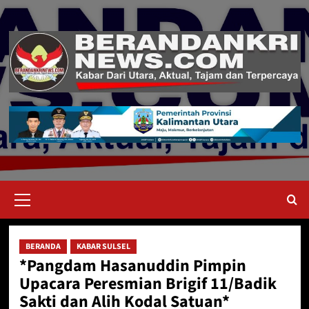
Skip
to
content
Primary
Menu
BERANDA
KABAR SULSEL
*Pangdam Hasanuddin Pimpin
Upacara Peresmian Brigif 11/Badik
Sakti dan Alih Kodal Satuan*