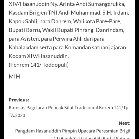
XIV/Hasanuddin Ny. Arinta Andi Sumangerukka,
Kasdam Brigjen TNI Andi Muhammad, S.H, Irdam,
Kapok Sahli, para Danrem, Walikota Pare-Pare,
Bupati Barru, Wakil Bupati Pinrang, Danrindam,
para Asisten, para Perwira Ahli dan para
Kabalakdam serta para Komandan satuan jajaran
Kodam XIV/Hasanuddin.
(Penrem 141/ Toddopuli)
MIH
Post
Previous:
Komsos Pagelaran Pencak Silat Tradisional Korem 141/Tp
navigation
TA.2020
Next:
Pangdam Hasanuddin Pimpin Upacara Peresmian Brigif
11/Badik Sakti dan Alih Kodal Satuan