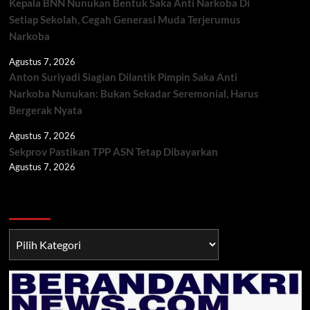
Kepala BNN Nunukan Bentuk Saka Anti Narkoba Di
Setiap Sekolah, Cegah Generasi Muda Terjerumus
Narkoba
Agustus 7, 2026
Anton Suriyadi Siagian Dilantik Pimpin Saka Anti
Narkoba Nunukan: Bukan Sekadar Seremonial, Harus
Bergerak Nyata
Agustus 7, 2026
Sekprov Pastikan TPP ASN Tetap Dibayarkan
Agustus 7, 2026
Berita TNI/POLRI
Berita
TNI/POLRI