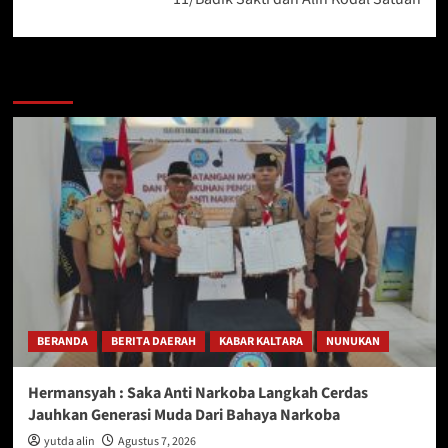
Berita Lainnya
BERANDA
BERITA DAERAH
KABAR KALTARA
NUNUKAN
Hermansyah : Saka Anti Narkoba Langkah Cerdas
Jauhkan Generasi Muda Dari Bahaya Narkoba
yutda alin
Agustus 7, 2026