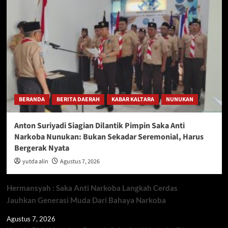
BERANDA
BERITA DAERAH
KABAR KALTARA
NUNUKAN
Anton Suriyadi Siagian Dilantik Pimpin Saka Anti
Narkoba Nunukan: Bukan Sekadar Seremonial, Harus
Bergerak Nyata
yutda alin
Agustus 7, 2026
Hermansyah : Saka Anti Narkoba Langkah Cerdas
Jauhkan Generasi Muda Dari Bahaya Narkoba
Agustus 7, 2026